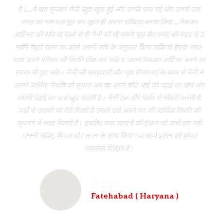
है।....ये बात सुनकर नैनी बहुत खुश हुई और उनके पास गई और उनसे उस
जगह का नाम पता पूछ कर तुरंत ही अपना दाखिला करवा लिया ....मेकअप
dr
आर्टिस्ट की रुचि तो पहले से ही नैनी को थी उसने यूथ वीरांगनाएं की मदद से 3
to
महीने ब्यूटी पार्लर का कोर्स अपनी रुचि के अनुसार किया ताकि वो इसके साथ-
f
साथ अपने परिवार की स्थिति ठीक कर सके व अपना मेकअप आर्टिस्ट बनने का
dau
सपना-भी पूरा सके। नैनी की समझदारी और यूथ वीरांगनाएं के साथ से नैनी ने
w
अपनी आर्थिक स्थिति को सुधारा अब वह अपने छोटे भाई की पढ़ाई का खर्च और
had
अपनी पढाई का खर्च खुद उठाती है। नैनी एक और पार्लर में नौकरी करती है,
wh
जहाँ से उसको जो पैसे मिलते है उससे उसे अपने घर की आर्थिक स्थिति को
ve
सुधारने में मदद मिलती है। इसलिए कहा जाता है की इंसान को कभी हार नही
br
माननी चाहिए, हिम्मत और लगन के साथ किया गया कार्य इंसान को हमेशा
b
सफ़लता दिलाता है।
Naini
Fatehabad ( Haryana )