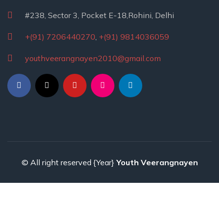
#238, Sector 3, Pocket E-18,Rohini, Delhi
+(91) 7206440270
,
+(91) 9814036059
youthveerangnayen2010@gmail.com
© All right reserved
{Year}
Youth Veerangnayen