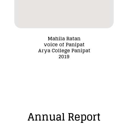
Mahila Ratan
voice of Panipat
Dada
Arya College Panipat
2019
Annual Report