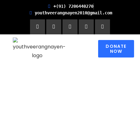
+(91) 7206440270
youthveerangnayen2010@gmail.com
DONATE
NOW
Empowering women for
Financial Freedom and
Promoting Health and
Literacy in Children
Please contribute to make a change in
someone’s world