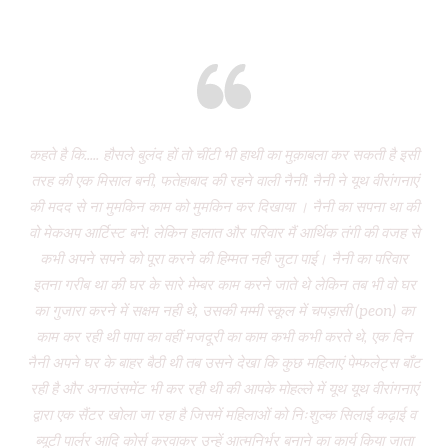
Eight years and there’s miles to go!
कहते है कि..... हौसले बुलंद हों तो चींटी भी हाथी का मुक़ाबला कर सकती है इसी
It
तरह की एक मिसाल बनी, फतेहाबाद की रहने वाली नैनी! नैनी ने यूथ वीरांगनाएं
of 
की मदद से ना मुमकिन काम को मुमकिन कर दिखाया । नैनी का सपना था की
Vi
वो मेकअप आर्टिस्ट बने! लेकिन हालात और परिवार मैं आर्थिक तंगी की वजह से
P
कभी अपने सपने को पूरा करने की हिम्मत नही जुटा पाई। नैनी का परिवार
wa
इतना गरीब था की घर के सारे मेम्बर काम करने जाते थे लेकिन तब भी वो घर
do
का गुजारा करने में सक्षम नही थे, उसकी मम्मी स्कूल में चपड़ासी (peon) का
fo
काम कर रही थी पापा का वहीं मजदूरी का काम कभी कभी करते थे, एक दिन
नैनी अपने घर के बाहर बैठी थी तब उसने देखा कि कुछ महिलाएं पेम्फलेट्स बाँट
“ग
रही है और अनाउंसमेंट भी कर रही थी की आपके मोहल्ले में यूथ यूथ वीरांगनाएं
द्वारा एक सैंटर खोला जा रहा है जिसमें महिलाओं को निःशुल्क सिलाई कढ़ाई व
(
ब्यूटी पार्लर आदि कोर्स करवाकर उन्हें आत्मनिर्भर बनाने का कार्य किया जाता
‘Mo