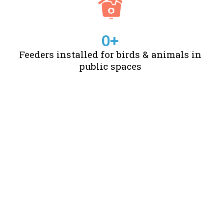
0
+
Feeders installed for birds & animals in
public spaces
STORIES OF CHANGE
CREATED BY US