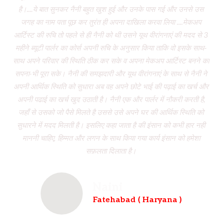
है।....ये बात सुनकर नैनी बहुत खुश हुई और उनके पास गई और उनसे उस
जगह का नाम पता पूछ कर तुरंत ही अपना दाखिला करवा लिया ....मेकअप
dr
आर्टिस्ट की रुचि तो पहले से ही नैनी को थी उसने यूथ वीरांगनाएं की मदद से 3
to
महीने ब्यूटी पार्लर का कोर्स अपनी रुचि के अनुसार किया ताकि वो इसके साथ-
f
साथ अपने परिवार की स्थिति ठीक कर सके व अपना मेकअप आर्टिस्ट बनने का
dau
सपना-भी पूरा सके। नैनी की समझदारी और यूथ वीरांगनाएं के साथ से नैनी ने
w
अपनी आर्थिक स्थिति को सुधारा अब वह अपने छोटे भाई की पढ़ाई का खर्च और
had
अपनी पढाई का खर्च खुद उठाती है। नैनी एक और पार्लर में नौकरी करती है,
wh
जहाँ से उसको जो पैसे मिलते है उससे उसे अपने घर की आर्थिक स्थिति को
ve
सुधारने में मदद मिलती है। इसलिए कहा जाता है की इंसान को कभी हार नही
br
माननी चाहिए, हिम्मत और लगन के साथ किया गया कार्य इंसान को हमेशा
b
सफ़लता दिलाता है।
Naini
Fatehabad ( Haryana )