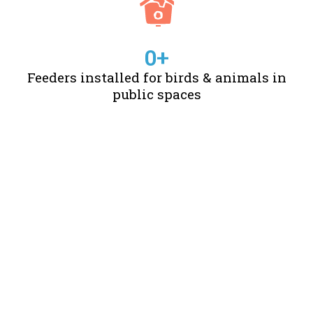
0
+
Feeders installed for birds & animals in
public spaces
STORIES OF CHANGE
CREATED BY US