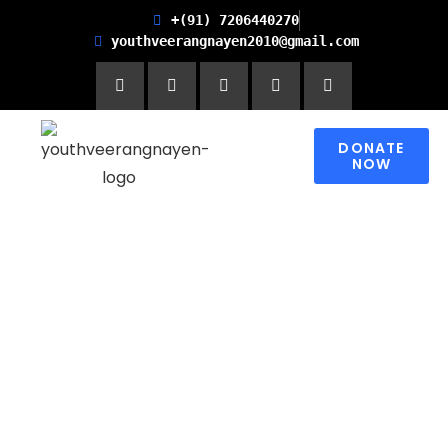
+(91) 7206440270
youthveerangnayen2010@gmail.com
DONATE
NOW
Empowering women for
Financial Freedom and
Promoting Health and
Literacy in Children
Please contribute to make a change in
someone’s world