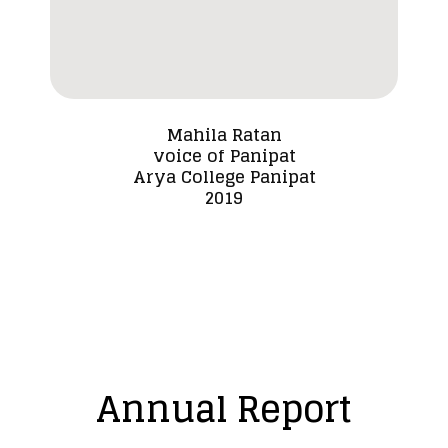
Mahila Ratan
voice of Panipat
Dada
Arya College Panipat
2019
Annual Report