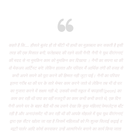
Eight years and there’s miles to go!
कहते है कि..... हौसले बुलंद हों तो चींटी भी हाथी का मुक़ाबला कर सकती है इसी
It
तरह की एक मिसाल बनी, फतेहाबाद की रहने वाली नैनी! नैनी ने यूथ वीरांगनाएं
of 
की मदद से ना मुमकिन काम को मुमकिन कर दिखाया । नैनी का सपना था की
Vi
वो मेकअप आर्टिस्ट बने! लेकिन हालात और परिवार मैं आर्थिक तंगी की वजह से
P
कभी अपने सपने को पूरा करने की हिम्मत नही जुटा पाई। नैनी का परिवार
wa
इतना गरीब था की घर के सारे मेम्बर काम करने जाते थे लेकिन तब भी वो घर
do
का गुजारा करने में सक्षम नही थे, उसकी मम्मी स्कूल में चपड़ासी (peon) का
fo
काम कर रही थी पापा का वहीं मजदूरी का काम कभी कभी करते थे, एक दिन
नैनी अपने घर के बाहर बैठी थी तब उसने देखा कि कुछ महिलाएं पेम्फलेट्स बाँट
“ग
रही है और अनाउंसमेंट भी कर रही थी की आपके मोहल्ले में यूथ यूथ वीरांगनाएं
द्वारा एक सैंटर खोला जा रहा है जिसमें महिलाओं को निःशुल्क सिलाई कढ़ाई व
(
ब्यूटी पार्लर आदि कोर्स करवाकर उन्हें आत्मनिर्भर बनाने का कार्य किया जाता
‘Mo