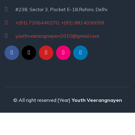
#238, Sector 3, Pocket E-18,Rohini, Delhi
+(91) 7206440270
,
+(91) 9814036059
youthveerangnayen2010@gmail.com
© All right reserved
{Year}
Youth Veerangnayen