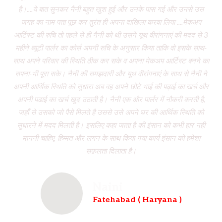
है।....ये बात सुनकर नैनी बहुत खुश हुई और उनके पास गई और उनसे उस
जगह का नाम पता पूछ कर तुरंत ही अपना दाखिला करवा लिया ....मेकअप
dr
आर्टिस्ट की रुचि तो पहले से ही नैनी को थी उसने यूथ वीरांगनाएं की मदद से 3
to
महीने ब्यूटी पार्लर का कोर्स अपनी रुचि के अनुसार किया ताकि वो इसके साथ-
f
साथ अपने परिवार की स्थिति ठीक कर सके व अपना मेकअप आर्टिस्ट बनने का
dau
सपना-भी पूरा सके। नैनी की समझदारी और यूथ वीरांगनाएं के साथ से नैनी ने
w
अपनी आर्थिक स्थिति को सुधारा अब वह अपने छोटे भाई की पढ़ाई का खर्च और
had
अपनी पढाई का खर्च खुद उठाती है। नैनी एक और पार्लर में नौकरी करती है,
wh
जहाँ से उसको जो पैसे मिलते है उससे उसे अपने घर की आर्थिक स्थिति को
ve
सुधारने में मदद मिलती है। इसलिए कहा जाता है की इंसान को कभी हार नही
br
माननी चाहिए, हिम्मत और लगन के साथ किया गया कार्य इंसान को हमेशा
b
सफ़लता दिलाता है।
Naini
Fatehabad ( Haryana )