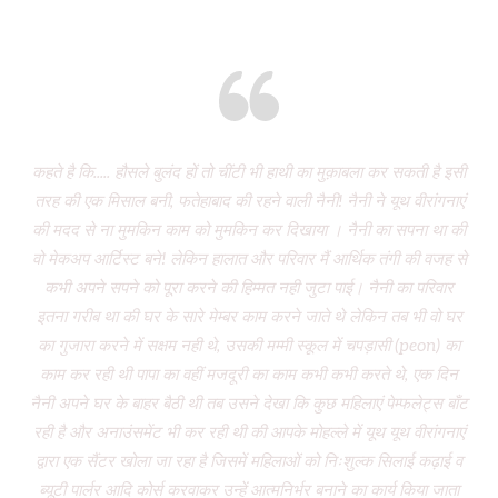
Eight years and there’s miles to go!
कहते है कि..... हौसले बुलंद हों तो चींटी भी हाथी का मुक़ाबला कर सकती है इसी
It
तरह की एक मिसाल बनी, फतेहाबाद की रहने वाली नैनी! नैनी ने यूथ वीरांगनाएं
of 
की मदद से ना मुमकिन काम को मुमकिन कर दिखाया । नैनी का सपना था की
Vi
वो मेकअप आर्टिस्ट बने! लेकिन हालात और परिवार मैं आर्थिक तंगी की वजह से
P
कभी अपने सपने को पूरा करने की हिम्मत नही जुटा पाई। नैनी का परिवार
wa
इतना गरीब था की घर के सारे मेम्बर काम करने जाते थे लेकिन तब भी वो घर
do
का गुजारा करने में सक्षम नही थे, उसकी मम्मी स्कूल में चपड़ासी (peon) का
fo
काम कर रही थी पापा का वहीं मजदूरी का काम कभी कभी करते थे, एक दिन
नैनी अपने घर के बाहर बैठी थी तब उसने देखा कि कुछ महिलाएं पेम्फलेट्स बाँट
“ग
रही है और अनाउंसमेंट भी कर रही थी की आपके मोहल्ले में यूथ यूथ वीरांगनाएं
द्वारा एक सैंटर खोला जा रहा है जिसमें महिलाओं को निःशुल्क सिलाई कढ़ाई व
(
ब्यूटी पार्लर आदि कोर्स करवाकर उन्हें आत्मनिर्भर बनाने का कार्य किया जाता
‘Mo