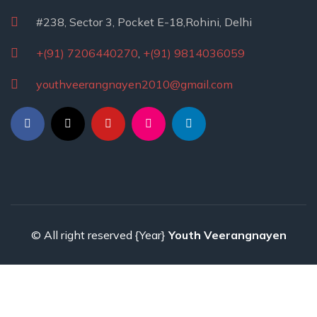
#238, Sector 3, Pocket E-18,Rohini, Delhi
+(91) 7206440270
,
+(91) 9814036059
youthveerangnayen2010@gmail.com
© All right reserved
{Year}
Youth Veerangnayen