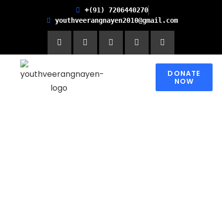
+(91) 7206440270
youthveerangnayen2010@gmail.com
DONATE
NOW
Empowering women for
Financial Freedom and
Promoting Health and
Literacy in Children
Please contribute to make a change in
someone’s world