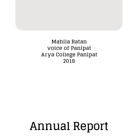
Mahila Ratan
voice of Panipat
Dada
Arya College Panipat
2019
Annual Report