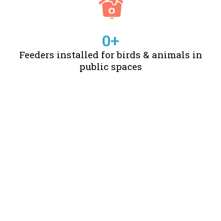
0
+
Feeders installed for birds & animals in
public spaces
STORIES OF CHANGE
CREATED BY US