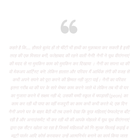
Eight years and there’s miles to go!
कहते है कि..... हौसले बुलंद हों तो चींटी भी हाथी का मुक़ाबला कर सकती है इसी
It
तरह की एक मिसाल बनी, फतेहाबाद की रहने वाली नैनी! नैनी ने यूथ वीरांगनाएं
of 
की मदद से ना मुमकिन काम को मुमकिन कर दिखाया । नैनी का सपना था की
Vi
वो मेकअप आर्टिस्ट बने! लेकिन हालात और परिवार मैं आर्थिक तंगी की वजह से
P
कभी अपने सपने को पूरा करने की हिम्मत नही जुटा पाई। नैनी का परिवार
wa
इतना गरीब था की घर के सारे मेम्बर काम करने जाते थे लेकिन तब भी वो घर
do
का गुजारा करने में सक्षम नही थे, उसकी मम्मी स्कूल में चपड़ासी (peon) का
fo
काम कर रही थी पापा का वहीं मजदूरी का काम कभी कभी करते थे, एक दिन
नैनी अपने घर के बाहर बैठी थी तब उसने देखा कि कुछ महिलाएं पेम्फलेट्स बाँट
“ग
रही है और अनाउंसमेंट भी कर रही थी की आपके मोहल्ले में यूथ यूथ वीरांगनाएं
द्वारा एक सैंटर खोला जा रहा है जिसमें महिलाओं को निःशुल्क सिलाई कढ़ाई व
(
ब्यूटी पार्लर आदि कोर्स करवाकर उन्हें आत्मनिर्भर बनाने का कार्य किया जाता
‘Mo