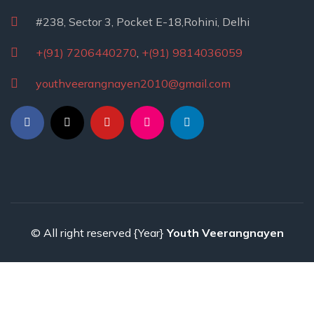
#238, Sector 3, Pocket E-18,Rohini, Delhi
+(91) 7206440270
,
+(91) 9814036059
youthveerangnayen2010@gmail.com
© All right reserved
{Year}
Youth Veerangnayen