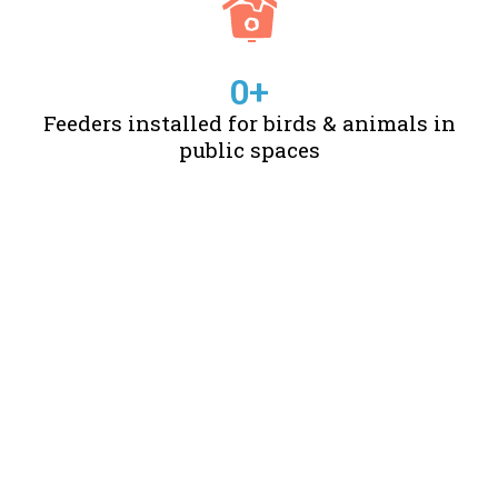
0
+
Feeders installed for birds & animals in
public spaces
STORIES OF CHANGE
CREATED BY US