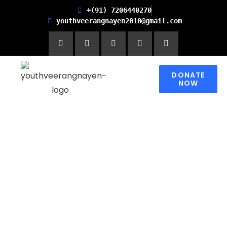
+(91) 7206440270
youthveerangnayen2010@gmail.com
DONATE
NOW
Empowering women for
Financial Freedom and
Promoting Health and
Literacy in Children
Please contribute to make a change in
someone’s world