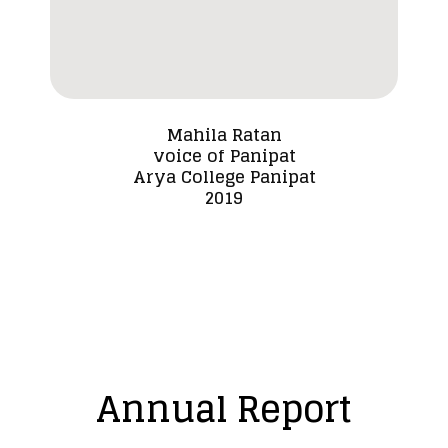
Mahila Ratan
voice of Panipat
Dada
Arya College Panipat
2019
Annual Report