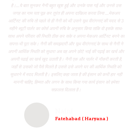
है।....ये बात सुनकर नैनी बहुत खुश हुई और उनके पास गई और उनसे उस
जगह का नाम पता पूछ कर तुरंत ही अपना दाखिला करवा लिया ....मेकअप
dr
आर्टिस्ट की रुचि तो पहले से ही नैनी को थी उसने यूथ वीरांगनाएं की मदद से 3
to
महीने ब्यूटी पार्लर का कोर्स अपनी रुचि के अनुसार किया ताकि वो इसके साथ-
f
साथ अपने परिवार की स्थिति ठीक कर सके व अपना मेकअप आर्टिस्ट बनने का
dau
सपना-भी पूरा सके। नैनी की समझदारी और यूथ वीरांगनाएं के साथ से नैनी ने
w
अपनी आर्थिक स्थिति को सुधारा अब वह अपने छोटे भाई की पढ़ाई का खर्च और
had
अपनी पढाई का खर्च खुद उठाती है। नैनी एक और पार्लर में नौकरी करती है,
wh
जहाँ से उसको जो पैसे मिलते है उससे उसे अपने घर की आर्थिक स्थिति को
ve
सुधारने में मदद मिलती है। इसलिए कहा जाता है की इंसान को कभी हार नही
br
माननी चाहिए, हिम्मत और लगन के साथ किया गया कार्य इंसान को हमेशा
b
सफ़लता दिलाता है।
Naini
Fatehabad ( Haryana )