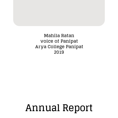
Mahila Ratan
voice of Panipat
Dada
Arya College Panipat
2019
Annual Report