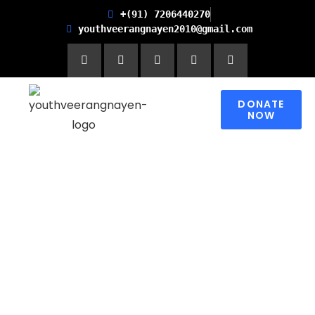
+(91) 7206440270
youthveerangnayen2010@gmail.com
DONATE
NOW
Empowering women for
Financial Freedom and
Promoting Health and
Literacy in Children
Please contribute to make a change in
someone’s world