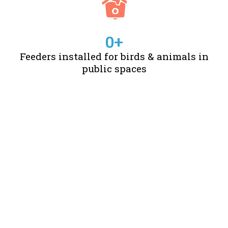
0
+
Feeders installed for birds & animals in
public spaces
STORIES OF CHANGE
CREATED BY US