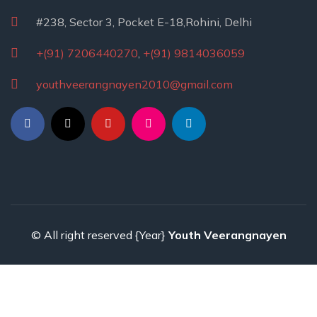
#238, Sector 3, Pocket E-18,Rohini, Delhi
+(91) 7206440270
,
+(91) 9814036059
youthveerangnayen2010@gmail.com
© All right reserved
{Year}
Youth Veerangnayen