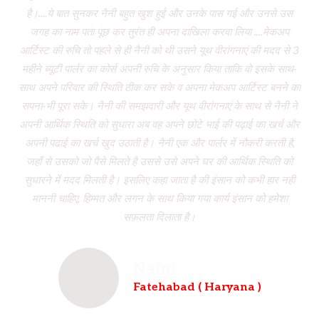
है।....ये बात सुनकर नैनी बहुत खुश हुई और उनके पास गई और उनसे उस
जगह का नाम पता पूछ कर तुरंत ही अपना दाखिला करवा लिया ....मेकअप
dr
आर्टिस्ट की रुचि तो पहले से ही नैनी को थी उसने यूथ वीरांगनाएं की मदद से 3
to
महीने ब्यूटी पार्लर का कोर्स अपनी रुचि के अनुसार किया ताकि वो इसके साथ-
f
साथ अपने परिवार की स्थिति ठीक कर सके व अपना मेकअप आर्टिस्ट बनने का
dau
सपना-भी पूरा सके। नैनी की समझदारी और यूथ वीरांगनाएं के साथ से नैनी ने
w
अपनी आर्थिक स्थिति को सुधारा अब वह अपने छोटे भाई की पढ़ाई का खर्च और
had
अपनी पढाई का खर्च खुद उठाती है। नैनी एक और पार्लर में नौकरी करती है,
wh
जहाँ से उसको जो पैसे मिलते है उससे उसे अपने घर की आर्थिक स्थिति को
ve
सुधारने में मदद मिलती है। इसलिए कहा जाता है की इंसान को कभी हार नही
br
माननी चाहिए, हिम्मत और लगन के साथ किया गया कार्य इंसान को हमेशा
b
सफ़लता दिलाता है।
Naini
Fatehabad ( Haryana )