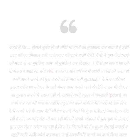
Eight years and there’s miles to go!
कहते है कि..... हौसले बुलंद हों तो चींटी भी हाथी का मुक़ाबला कर सकती है इसी
It
तरह की एक मिसाल बनी, फतेहाबाद की रहने वाली नैनी! नैनी ने यूथ वीरांगनाएं
of 
की मदद से ना मुमकिन काम को मुमकिन कर दिखाया । नैनी का सपना था की
Vi
वो मेकअप आर्टिस्ट बने! लेकिन हालात और परिवार मैं आर्थिक तंगी की वजह से
P
कभी अपने सपने को पूरा करने की हिम्मत नही जुटा पाई। नैनी का परिवार
wa
इतना गरीब था की घर के सारे मेम्बर काम करने जाते थे लेकिन तब भी वो घर
do
का गुजारा करने में सक्षम नही थे, उसकी मम्मी स्कूल में चपड़ासी (peon) का
fo
काम कर रही थी पापा का वहीं मजदूरी का काम कभी कभी करते थे, एक दिन
नैनी अपने घर के बाहर बैठी थी तब उसने देखा कि कुछ महिलाएं पेम्फलेट्स बाँट
“ग
रही है और अनाउंसमेंट भी कर रही थी की आपके मोहल्ले में यूथ यूथ वीरांगनाएं
द्वारा एक सैंटर खोला जा रहा है जिसमें महिलाओं को निःशुल्क सिलाई कढ़ाई व
(
ब्यूटी पार्लर आदि कोर्स करवाकर उन्हें आत्मनिर्भर बनाने का कार्य किया जाता
‘Mo