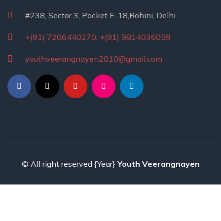
#238, Sector 3, Pocket E-18,Rohini, Delhi
+(91) 7206440270
,
+(91) 9814036059
youthveerangnayen2010@gmail.com
© All right reserved
{Year}
Youth Veerangnayen