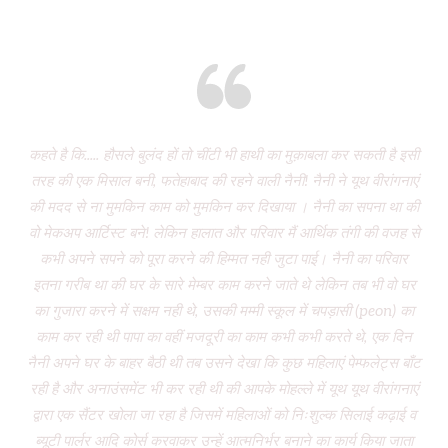
Eight years and there’s miles to go!
कहते है कि..... हौसले बुलंद हों तो चींटी भी हाथी का मुक़ाबला कर सकती है इसी
It
तरह की एक मिसाल बनी, फतेहाबाद की रहने वाली नैनी! नैनी ने यूथ वीरांगनाएं
of 
की मदद से ना मुमकिन काम को मुमकिन कर दिखाया । नैनी का सपना था की
Vi
वो मेकअप आर्टिस्ट बने! लेकिन हालात और परिवार मैं आर्थिक तंगी की वजह से
P
कभी अपने सपने को पूरा करने की हिम्मत नही जुटा पाई। नैनी का परिवार
wa
इतना गरीब था की घर के सारे मेम्बर काम करने जाते थे लेकिन तब भी वो घर
do
का गुजारा करने में सक्षम नही थे, उसकी मम्मी स्कूल में चपड़ासी (peon) का
fo
काम कर रही थी पापा का वहीं मजदूरी का काम कभी कभी करते थे, एक दिन
नैनी अपने घर के बाहर बैठी थी तब उसने देखा कि कुछ महिलाएं पेम्फलेट्स बाँट
“ग
रही है और अनाउंसमेंट भी कर रही थी की आपके मोहल्ले में यूथ यूथ वीरांगनाएं
द्वारा एक सैंटर खोला जा रहा है जिसमें महिलाओं को निःशुल्क सिलाई कढ़ाई व
(
ब्यूटी पार्लर आदि कोर्स करवाकर उन्हें आत्मनिर्भर बनाने का कार्य किया जाता
‘Mo