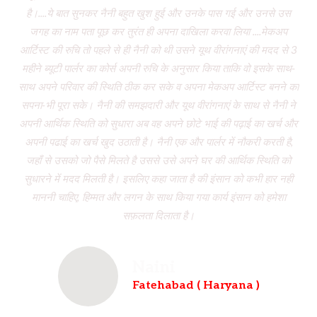
है।....ये बात सुनकर नैनी बहुत खुश हुई और उनके पास गई और उनसे उस
जगह का नाम पता पूछ कर तुरंत ही अपना दाखिला करवा लिया ....मेकअप
dr
आर्टिस्ट की रुचि तो पहले से ही नैनी को थी उसने यूथ वीरांगनाएं की मदद से 3
to
महीने ब्यूटी पार्लर का कोर्स अपनी रुचि के अनुसार किया ताकि वो इसके साथ-
f
साथ अपने परिवार की स्थिति ठीक कर सके व अपना मेकअप आर्टिस्ट बनने का
dau
सपना-भी पूरा सके। नैनी की समझदारी और यूथ वीरांगनाएं के साथ से नैनी ने
w
अपनी आर्थिक स्थिति को सुधारा अब वह अपने छोटे भाई की पढ़ाई का खर्च और
had
अपनी पढाई का खर्च खुद उठाती है। नैनी एक और पार्लर में नौकरी करती है,
wh
जहाँ से उसको जो पैसे मिलते है उससे उसे अपने घर की आर्थिक स्थिति को
ve
सुधारने में मदद मिलती है। इसलिए कहा जाता है की इंसान को कभी हार नही
br
माननी चाहिए, हिम्मत और लगन के साथ किया गया कार्य इंसान को हमेशा
b
सफ़लता दिलाता है।
Naini
Fatehabad ( Haryana )