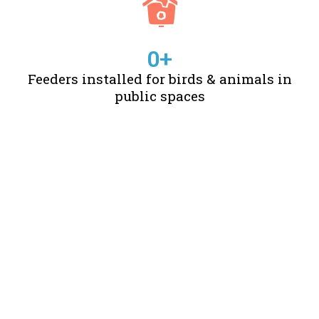
0
+
Feeders installed for birds & animals in
public spaces
STORIES OF CHANGE
CREATED BY US