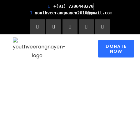
+(91) 7206440270
youthveerangnayen2010@gmail.com
DONATE
NOW
Empowering women for
Financial Freedom and
Promoting Health and
Literacy in Children
Please contribute to make a change in
someone’s world