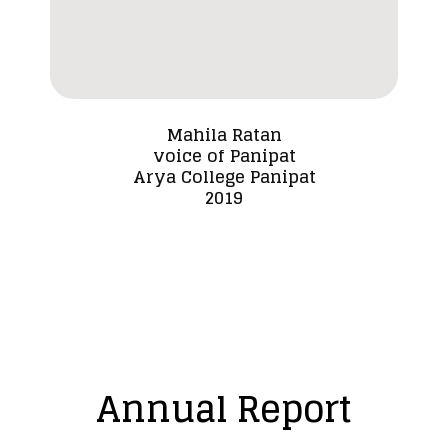
Mahila Ratan
voice of Panipat
Dada
Arya College Panipat
2019
Annual Report