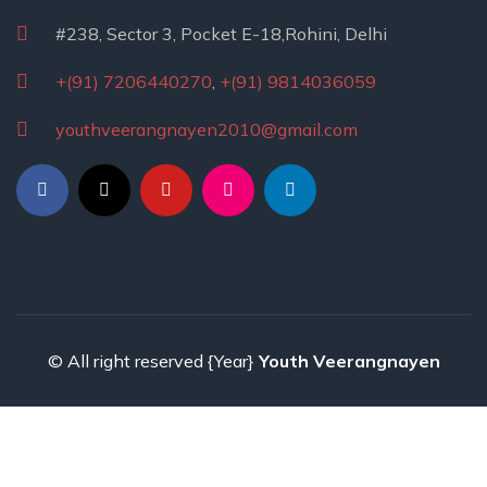
#238, Sector 3, Pocket E-18,Rohini, Delhi
+(91) 7206440270
,
+(91) 9814036059
youthveerangnayen2010@gmail.com
© All right reserved
{Year}
Youth Veerangnayen