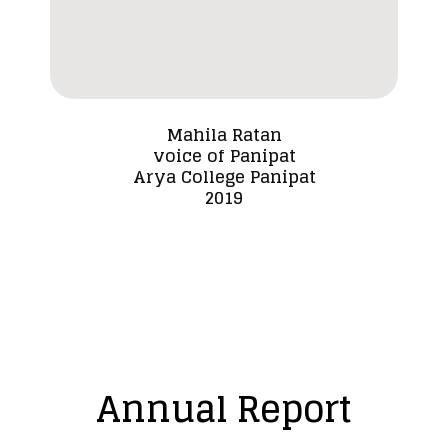
Mahila Ratan
voice of Panipat
Dada
Arya College Panipat
2019
Annual Report