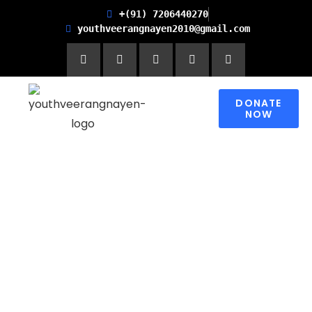
+(91) 7206440270
youthveerangnayen2010@gmail.com
DONATE
NOW
Empowering women for
Financial Freedom and
Promoting Health and
Literacy in Children
Please contribute to make a change in
someone’s world