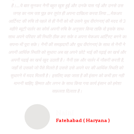
है।....ये बात सुनकर नैनी बहुत खुश हुई और उनके पास गई और उनसे उस
जगह का नाम पता पूछ कर तुरंत ही अपना दाखिला करवा लिया ....मेकअप
dr
आर्टिस्ट की रुचि तो पहले से ही नैनी को थी उसने यूथ वीरांगनाएं की मदद से 3
to
महीने ब्यूटी पार्लर का कोर्स अपनी रुचि के अनुसार किया ताकि वो इसके साथ-
f
साथ अपने परिवार की स्थिति ठीक कर सके व अपना मेकअप आर्टिस्ट बनने का
dau
सपना-भी पूरा सके। नैनी की समझदारी और यूथ वीरांगनाएं के साथ से नैनी ने
w
अपनी आर्थिक स्थिति को सुधारा अब वह अपने छोटे भाई की पढ़ाई का खर्च और
had
अपनी पढाई का खर्च खुद उठाती है। नैनी एक और पार्लर में नौकरी करती है,
wh
जहाँ से उसको जो पैसे मिलते है उससे उसे अपने घर की आर्थिक स्थिति को
ve
सुधारने में मदद मिलती है। इसलिए कहा जाता है की इंसान को कभी हार नही
br
माननी चाहिए, हिम्मत और लगन के साथ किया गया कार्य इंसान को हमेशा
b
सफ़लता दिलाता है।
Naini
Fatehabad ( Haryana )