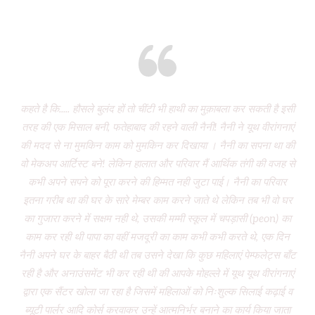
Eight years and there’s miles to go!
कहते है कि..... हौसले बुलंद हों तो चींटी भी हाथी का मुक़ाबला कर सकती है इसी
It
तरह की एक मिसाल बनी, फतेहाबाद की रहने वाली नैनी! नैनी ने यूथ वीरांगनाएं
of 
की मदद से ना मुमकिन काम को मुमकिन कर दिखाया । नैनी का सपना था की
Vi
वो मेकअप आर्टिस्ट बने! लेकिन हालात और परिवार मैं आर्थिक तंगी की वजह से
P
कभी अपने सपने को पूरा करने की हिम्मत नही जुटा पाई। नैनी का परिवार
wa
इतना गरीब था की घर के सारे मेम्बर काम करने जाते थे लेकिन तब भी वो घर
do
का गुजारा करने में सक्षम नही थे, उसकी मम्मी स्कूल में चपड़ासी (peon) का
fo
काम कर रही थी पापा का वहीं मजदूरी का काम कभी कभी करते थे, एक दिन
नैनी अपने घर के बाहर बैठी थी तब उसने देखा कि कुछ महिलाएं पेम्फलेट्स बाँट
“ग
रही है और अनाउंसमेंट भी कर रही थी की आपके मोहल्ले में यूथ यूथ वीरांगनाएं
द्वारा एक सैंटर खोला जा रहा है जिसमें महिलाओं को निःशुल्क सिलाई कढ़ाई व
(
ब्यूटी पार्लर आदि कोर्स करवाकर उन्हें आत्मनिर्भर बनाने का कार्य किया जाता
‘Mo