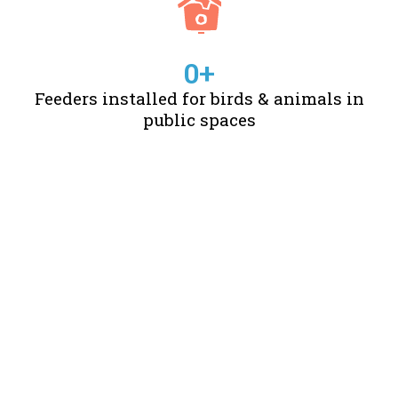
0
+
Feeders installed for birds & animals in
public spaces
STORIES OF CHANGE
CREATED BY US