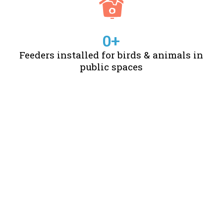
0
+
Feeders installed for birds & animals in
public spaces
STORIES OF CHANGE
CREATED BY US