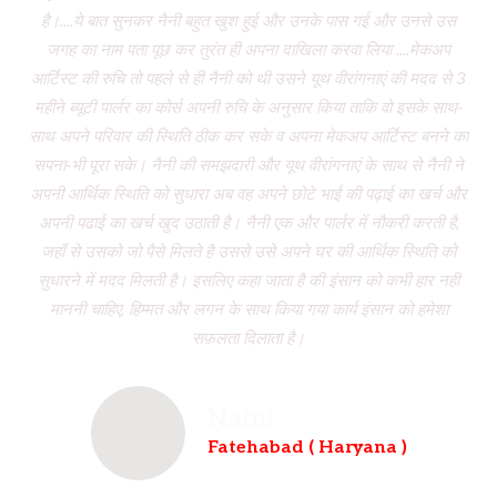
है।....ये बात सुनकर नैनी बहुत खुश हुई और उनके पास गई और उनसे उस
जगह का नाम पता पूछ कर तुरंत ही अपना दाखिला करवा लिया ....मेकअप
dr
आर्टिस्ट की रुचि तो पहले से ही नैनी को थी उसने यूथ वीरांगनाएं की मदद से 3
to
महीने ब्यूटी पार्लर का कोर्स अपनी रुचि के अनुसार किया ताकि वो इसके साथ-
f
साथ अपने परिवार की स्थिति ठीक कर सके व अपना मेकअप आर्टिस्ट बनने का
dau
सपना-भी पूरा सके। नैनी की समझदारी और यूथ वीरांगनाएं के साथ से नैनी ने
w
अपनी आर्थिक स्थिति को सुधारा अब वह अपने छोटे भाई की पढ़ाई का खर्च और
had
अपनी पढाई का खर्च खुद उठाती है। नैनी एक और पार्लर में नौकरी करती है,
wh
जहाँ से उसको जो पैसे मिलते है उससे उसे अपने घर की आर्थिक स्थिति को
ve
सुधारने में मदद मिलती है। इसलिए कहा जाता है की इंसान को कभी हार नही
br
माननी चाहिए, हिम्मत और लगन के साथ किया गया कार्य इंसान को हमेशा
b
सफ़लता दिलाता है।
Naini
Fatehabad ( Haryana )