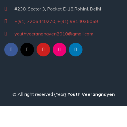
#238, Sector 3, Pocket E-18,Rohini, Delhi
+(91) 7206440270
,
+(91) 9814036059
youthveerangnayen2010@gmail.com
© All right reserved
{Year}
Youth Veerangnayen