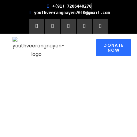
+(91) 7206440270
youthveerangnayen2010@gmail.com
DONATE
NOW
Empowering women for
Financial Freedom and
Promoting Health and
Literacy in Children
Please contribute to make a change in
someone’s world