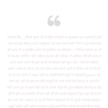
Eight years and there’s miles to go!
कहते है कि..... हौसले बुलंद हों तो चींटी भी हाथी का मुक़ाबला कर सकती है इसी
It
तरह की एक मिसाल बनी, फतेहाबाद की रहने वाली नैनी! नैनी ने यूथ वीरांगनाएं
of 
की मदद से ना मुमकिन काम को मुमकिन कर दिखाया । नैनी का सपना था की
Vi
वो मेकअप आर्टिस्ट बने! लेकिन हालात और परिवार मैं आर्थिक तंगी की वजह से
P
कभी अपने सपने को पूरा करने की हिम्मत नही जुटा पाई। नैनी का परिवार
wa
इतना गरीब था की घर के सारे मेम्बर काम करने जाते थे लेकिन तब भी वो घर
do
का गुजारा करने में सक्षम नही थे, उसकी मम्मी स्कूल में चपड़ासी (peon) का
fo
काम कर रही थी पापा का वहीं मजदूरी का काम कभी कभी करते थे, एक दिन
नैनी अपने घर के बाहर बैठी थी तब उसने देखा कि कुछ महिलाएं पेम्फलेट्स बाँट
“ग
रही है और अनाउंसमेंट भी कर रही थी की आपके मोहल्ले में यूथ यूथ वीरांगनाएं
द्वारा एक सैंटर खोला जा रहा है जिसमें महिलाओं को निःशुल्क सिलाई कढ़ाई व
(
ब्यूटी पार्लर आदि कोर्स करवाकर उन्हें आत्मनिर्भर बनाने का कार्य किया जाता
‘Mo