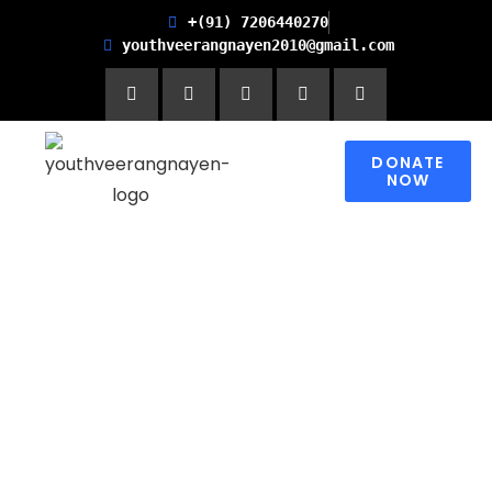
+(91) 7206440270
youthveerangnayen2010@gmail.com
DONATE
NOW
Empowering women for
Financial Freedom and
Promoting Health and
Literacy in Children
Please contribute to make a change in
someone’s world