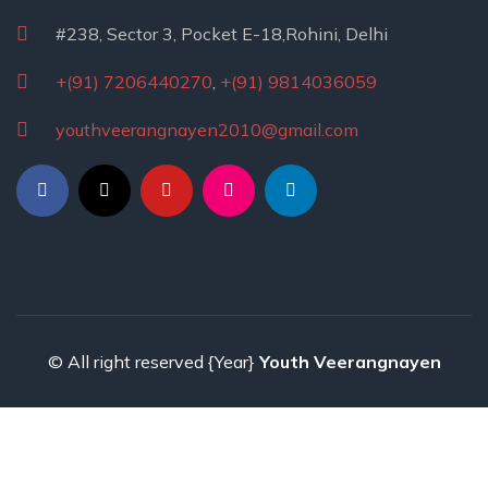
#238, Sector 3, Pocket E-18,Rohini, Delhi
+(91) 7206440270
,
+(91) 9814036059
youthveerangnayen2010@gmail.com
© All right reserved
{Year}
Youth Veerangnayen