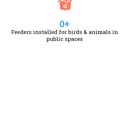
0
+
Feeders installed for birds & animals in
public spaces
STORIES OF CHANGE
CREATED BY US