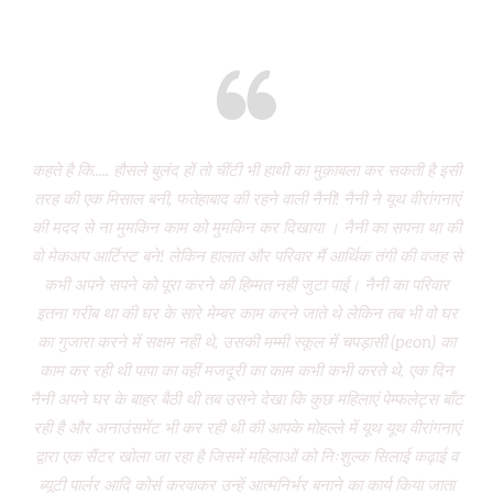
Eight years and there’s miles to go!
कहते है कि..... हौसले बुलंद हों तो चींटी भी हाथी का मुक़ाबला कर सकती है इसी
It
तरह की एक मिसाल बनी, फतेहाबाद की रहने वाली नैनी! नैनी ने यूथ वीरांगनाएं
of 
की मदद से ना मुमकिन काम को मुमकिन कर दिखाया । नैनी का सपना था की
Vi
वो मेकअप आर्टिस्ट बने! लेकिन हालात और परिवार मैं आर्थिक तंगी की वजह से
P
कभी अपने सपने को पूरा करने की हिम्मत नही जुटा पाई। नैनी का परिवार
wa
इतना गरीब था की घर के सारे मेम्बर काम करने जाते थे लेकिन तब भी वो घर
do
का गुजारा करने में सक्षम नही थे, उसकी मम्मी स्कूल में चपड़ासी (peon) का
fo
काम कर रही थी पापा का वहीं मजदूरी का काम कभी कभी करते थे, एक दिन
नैनी अपने घर के बाहर बैठी थी तब उसने देखा कि कुछ महिलाएं पेम्फलेट्स बाँट
“ग
रही है और अनाउंसमेंट भी कर रही थी की आपके मोहल्ले में यूथ यूथ वीरांगनाएं
द्वारा एक सैंटर खोला जा रहा है जिसमें महिलाओं को निःशुल्क सिलाई कढ़ाई व
(
ब्यूटी पार्लर आदि कोर्स करवाकर उन्हें आत्मनिर्भर बनाने का कार्य किया जाता
‘Mo