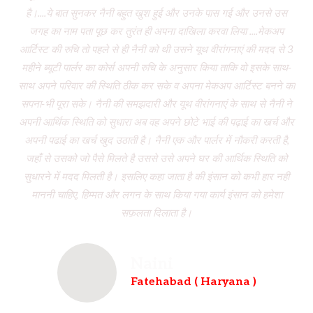
है।....ये बात सुनकर नैनी बहुत खुश हुई और उनके पास गई और उनसे उस
जगह का नाम पता पूछ कर तुरंत ही अपना दाखिला करवा लिया ....मेकअप
dr
आर्टिस्ट की रुचि तो पहले से ही नैनी को थी उसने यूथ वीरांगनाएं की मदद से 3
to
महीने ब्यूटी पार्लर का कोर्स अपनी रुचि के अनुसार किया ताकि वो इसके साथ-
f
साथ अपने परिवार की स्थिति ठीक कर सके व अपना मेकअप आर्टिस्ट बनने का
dau
सपना-भी पूरा सके। नैनी की समझदारी और यूथ वीरांगनाएं के साथ से नैनी ने
w
अपनी आर्थिक स्थिति को सुधारा अब वह अपने छोटे भाई की पढ़ाई का खर्च और
had
अपनी पढाई का खर्च खुद उठाती है। नैनी एक और पार्लर में नौकरी करती है,
wh
जहाँ से उसको जो पैसे मिलते है उससे उसे अपने घर की आर्थिक स्थिति को
ve
सुधारने में मदद मिलती है। इसलिए कहा जाता है की इंसान को कभी हार नही
br
माननी चाहिए, हिम्मत और लगन के साथ किया गया कार्य इंसान को हमेशा
b
सफ़लता दिलाता है।
Naini
Fatehabad ( Haryana )