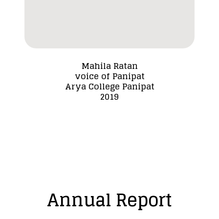
Mahila Ratan
voice of Panipat
Dada
Arya College Panipat
2019
Annual Report