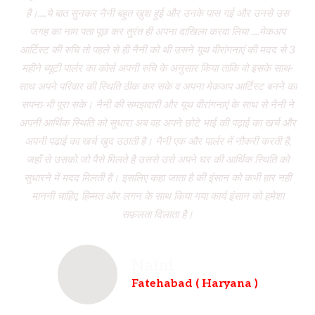
है।....ये बात सुनकर नैनी बहुत खुश हुई और उनके पास गई और उनसे उस
जगह का नाम पता पूछ कर तुरंत ही अपना दाखिला करवा लिया ....मेकअप
dr
आर्टिस्ट की रुचि तो पहले से ही नैनी को थी उसने यूथ वीरांगनाएं की मदद से 3
to
महीने ब्यूटी पार्लर का कोर्स अपनी रुचि के अनुसार किया ताकि वो इसके साथ-
f
साथ अपने परिवार की स्थिति ठीक कर सके व अपना मेकअप आर्टिस्ट बनने का
dau
सपना-भी पूरा सके। नैनी की समझदारी और यूथ वीरांगनाएं के साथ से नैनी ने
w
अपनी आर्थिक स्थिति को सुधारा अब वह अपने छोटे भाई की पढ़ाई का खर्च और
had
अपनी पढाई का खर्च खुद उठाती है। नैनी एक और पार्लर में नौकरी करती है,
wh
जहाँ से उसको जो पैसे मिलते है उससे उसे अपने घर की आर्थिक स्थिति को
ve
सुधारने में मदद मिलती है। इसलिए कहा जाता है की इंसान को कभी हार नही
br
माननी चाहिए, हिम्मत और लगन के साथ किया गया कार्य इंसान को हमेशा
b
सफ़लता दिलाता है।
Naini
Fatehabad ( Haryana )