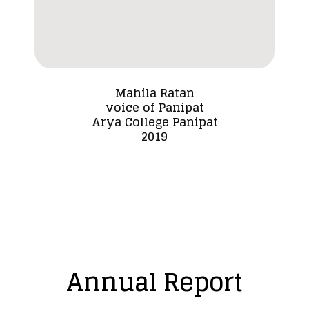
Mahila Ratan
voice of Panipat
Dada
Arya College Panipat
2019
Annual Report