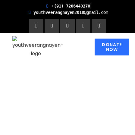
+(91) 7206440270
youthveerangnayen2010@gmail.com
DONATE
NOW
Empowering women for
Financial Freedom and
Promoting Health and
Literacy in Children
Please contribute to make a change in
someone’s world