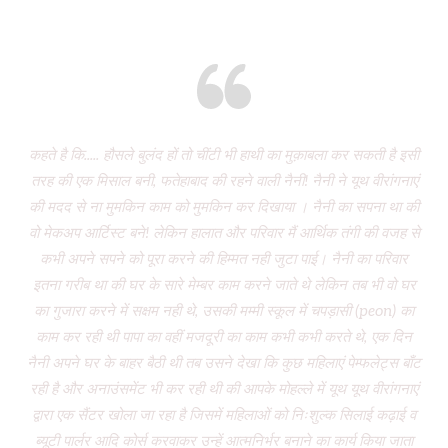
Eight years and there’s miles to go!
कहते है कि..... हौसले बुलंद हों तो चींटी भी हाथी का मुक़ाबला कर सकती है इसी
It
तरह की एक मिसाल बनी, फतेहाबाद की रहने वाली नैनी! नैनी ने यूथ वीरांगनाएं
of 
की मदद से ना मुमकिन काम को मुमकिन कर दिखाया । नैनी का सपना था की
Vi
वो मेकअप आर्टिस्ट बने! लेकिन हालात और परिवार मैं आर्थिक तंगी की वजह से
P
कभी अपने सपने को पूरा करने की हिम्मत नही जुटा पाई। नैनी का परिवार
wa
इतना गरीब था की घर के सारे मेम्बर काम करने जाते थे लेकिन तब भी वो घर
do
का गुजारा करने में सक्षम नही थे, उसकी मम्मी स्कूल में चपड़ासी (peon) का
fo
काम कर रही थी पापा का वहीं मजदूरी का काम कभी कभी करते थे, एक दिन
नैनी अपने घर के बाहर बैठी थी तब उसने देखा कि कुछ महिलाएं पेम्फलेट्स बाँट
“ग
रही है और अनाउंसमेंट भी कर रही थी की आपके मोहल्ले में यूथ यूथ वीरांगनाएं
द्वारा एक सैंटर खोला जा रहा है जिसमें महिलाओं को निःशुल्क सिलाई कढ़ाई व
(
ब्यूटी पार्लर आदि कोर्स करवाकर उन्हें आत्मनिर्भर बनाने का कार्य किया जाता
‘Mo