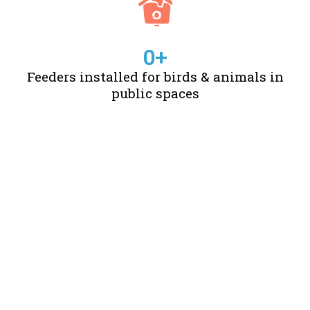
0
+
Feeders installed for birds & animals in
public spaces
STORIES OF CHANGE
CREATED BY US