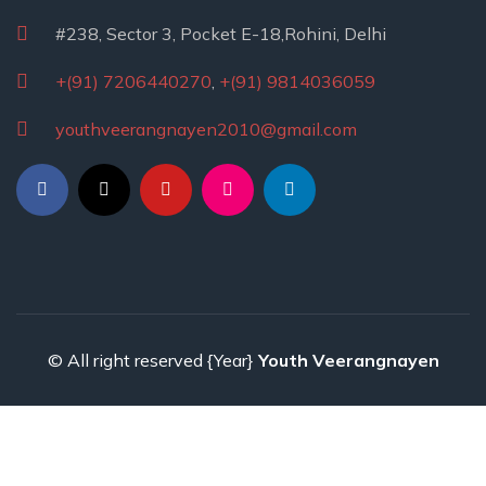
#238, Sector 3, Pocket E-18,Rohini, Delhi
+(91) 7206440270
,
+(91) 9814036059
youthveerangnayen2010@gmail.com
© All right reserved
{Year}
Youth Veerangnayen