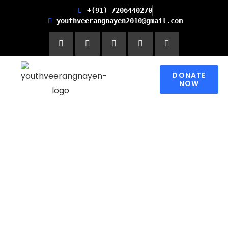
+(91) 7206440270
youthveerangnayen2010@gmail.com
DONATE
NOW
Empowering women for
Financial Freedom and
Promoting Health and
Literacy in Children
Please contribute to make a change in
someone’s world