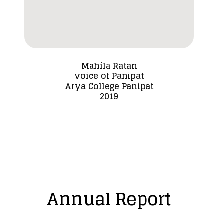
Mahila Ratan
voice of Panipat
Dada
Arya College Panipat
2019
Annual Report