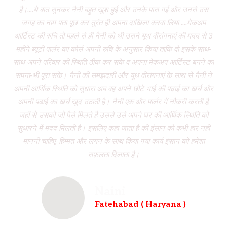
है।....ये बात सुनकर नैनी बहुत खुश हुई और उनके पास गई और उनसे उस
जगह का नाम पता पूछ कर तुरंत ही अपना दाखिला करवा लिया ....मेकअप
dr
आर्टिस्ट की रुचि तो पहले से ही नैनी को थी उसने यूथ वीरांगनाएं की मदद से 3
to
महीने ब्यूटी पार्लर का कोर्स अपनी रुचि के अनुसार किया ताकि वो इसके साथ-
f
साथ अपने परिवार की स्थिति ठीक कर सके व अपना मेकअप आर्टिस्ट बनने का
dau
सपना-भी पूरा सके। नैनी की समझदारी और यूथ वीरांगनाएं के साथ से नैनी ने
w
अपनी आर्थिक स्थिति को सुधारा अब वह अपने छोटे भाई की पढ़ाई का खर्च और
had
अपनी पढाई का खर्च खुद उठाती है। नैनी एक और पार्लर में नौकरी करती है,
wh
जहाँ से उसको जो पैसे मिलते है उससे उसे अपने घर की आर्थिक स्थिति को
ve
सुधारने में मदद मिलती है। इसलिए कहा जाता है की इंसान को कभी हार नही
br
माननी चाहिए, हिम्मत और लगन के साथ किया गया कार्य इंसान को हमेशा
b
सफ़लता दिलाता है।
Naini
Fatehabad ( Haryana )