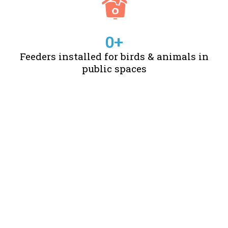
0
+
Feeders installed for birds & animals in
public spaces
STORIES OF CHANGE
CREATED BY US