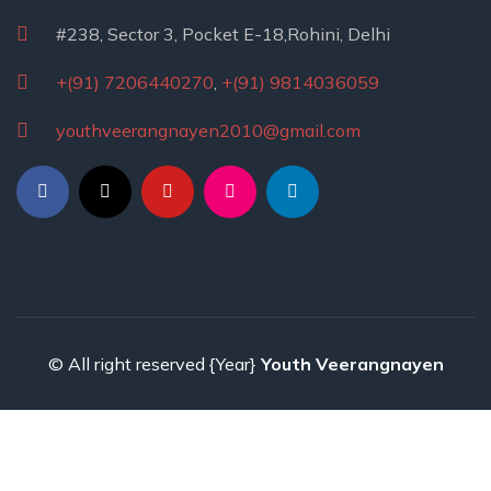
#238, Sector 3, Pocket E-18,Rohini, Delhi
+(91) 7206440270
,
+(91) 9814036059
youthveerangnayen2010@gmail.com
© All right reserved
{Year}
Youth Veerangnayen