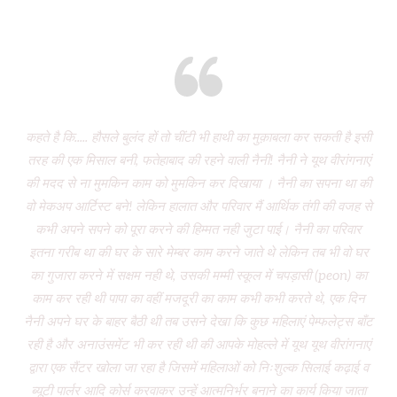
Eight years and there’s miles to go!
कहते है कि..... हौसले बुलंद हों तो चींटी भी हाथी का मुक़ाबला कर सकती है इसी
It
तरह की एक मिसाल बनी, फतेहाबाद की रहने वाली नैनी! नैनी ने यूथ वीरांगनाएं
of 
की मदद से ना मुमकिन काम को मुमकिन कर दिखाया । नैनी का सपना था की
Vi
वो मेकअप आर्टिस्ट बने! लेकिन हालात और परिवार मैं आर्थिक तंगी की वजह से
P
कभी अपने सपने को पूरा करने की हिम्मत नही जुटा पाई। नैनी का परिवार
wa
इतना गरीब था की घर के सारे मेम्बर काम करने जाते थे लेकिन तब भी वो घर
do
का गुजारा करने में सक्षम नही थे, उसकी मम्मी स्कूल में चपड़ासी (peon) का
fo
काम कर रही थी पापा का वहीं मजदूरी का काम कभी कभी करते थे, एक दिन
नैनी अपने घर के बाहर बैठी थी तब उसने देखा कि कुछ महिलाएं पेम्फलेट्स बाँट
“ग
रही है और अनाउंसमेंट भी कर रही थी की आपके मोहल्ले में यूथ यूथ वीरांगनाएं
द्वारा एक सैंटर खोला जा रहा है जिसमें महिलाओं को निःशुल्क सिलाई कढ़ाई व
(
ब्यूटी पार्लर आदि कोर्स करवाकर उन्हें आत्मनिर्भर बनाने का कार्य किया जाता
‘Mo