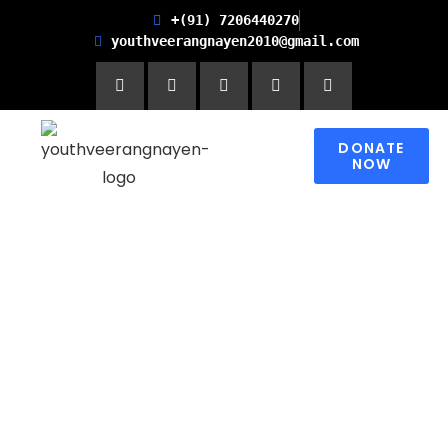
+(91) 7206440270
youthveerangnayen2010@gmail.com
DONATE
NOW
Empowering women for
Financial Freedom and
Promoting Health and
Literacy in Children
Please contribute to make a change in
someone’s world