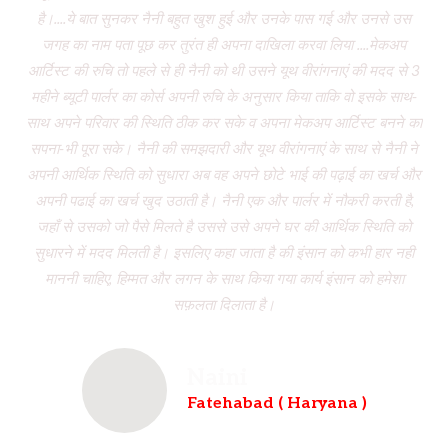
है।....ये बात सुनकर नैनी बहुत खुश हुई और उनके पास गई और उनसे उस
जगह का नाम पता पूछ कर तुरंत ही अपना दाखिला करवा लिया ....मेकअप
dr
आर्टिस्ट की रुचि तो पहले से ही नैनी को थी उसने यूथ वीरांगनाएं की मदद से 3
to
महीने ब्यूटी पार्लर का कोर्स अपनी रुचि के अनुसार किया ताकि वो इसके साथ-
f
साथ अपने परिवार की स्थिति ठीक कर सके व अपना मेकअप आर्टिस्ट बनने का
dau
सपना-भी पूरा सके। नैनी की समझदारी और यूथ वीरांगनाएं के साथ से नैनी ने
w
अपनी आर्थिक स्थिति को सुधारा अब वह अपने छोटे भाई की पढ़ाई का खर्च और
had
अपनी पढाई का खर्च खुद उठाती है। नैनी एक और पार्लर में नौकरी करती है,
wh
जहाँ से उसको जो पैसे मिलते है उससे उसे अपने घर की आर्थिक स्थिति को
ve
सुधारने में मदद मिलती है। इसलिए कहा जाता है की इंसान को कभी हार नही
br
माननी चाहिए, हिम्मत और लगन के साथ किया गया कार्य इंसान को हमेशा
b
सफ़लता दिलाता है।
Naini
Fatehabad ( Haryana )