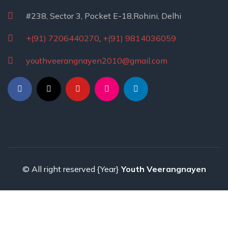
#238, Sector 3, Pocket E-18,Rohini, Delhi
+(91) 7206440270
,
+(91) 9814036059
youthveerangnayen2010@gmail.com
© All right reserved
{Year}
Youth Veerangnayen