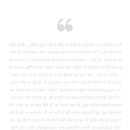
Eight years and there’s miles to go!
कहते है कि..... हौसले बुलंद हों तो चींटी भी हाथी का मुक़ाबला कर सकती है इसी
It
तरह की एक मिसाल बनी, फतेहाबाद की रहने वाली नैनी! नैनी ने यूथ वीरांगनाएं
of 
की मदद से ना मुमकिन काम को मुमकिन कर दिखाया । नैनी का सपना था की
Vi
वो मेकअप आर्टिस्ट बने! लेकिन हालात और परिवार मैं आर्थिक तंगी की वजह से
P
कभी अपने सपने को पूरा करने की हिम्मत नही जुटा पाई। नैनी का परिवार
wa
इतना गरीब था की घर के सारे मेम्बर काम करने जाते थे लेकिन तब भी वो घर
do
का गुजारा करने में सक्षम नही थे, उसकी मम्मी स्कूल में चपड़ासी (peon) का
fo
काम कर रही थी पापा का वहीं मजदूरी का काम कभी कभी करते थे, एक दिन
नैनी अपने घर के बाहर बैठी थी तब उसने देखा कि कुछ महिलाएं पेम्फलेट्स बाँट
“ग
रही है और अनाउंसमेंट भी कर रही थी की आपके मोहल्ले में यूथ यूथ वीरांगनाएं
द्वारा एक सैंटर खोला जा रहा है जिसमें महिलाओं को निःशुल्क सिलाई कढ़ाई व
(
ब्यूटी पार्लर आदि कोर्स करवाकर उन्हें आत्मनिर्भर बनाने का कार्य किया जाता
‘Mo