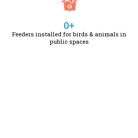
0
+
Feeders installed for birds & animals in
public spaces
STORIES OF CHANGE
CREATED BY US