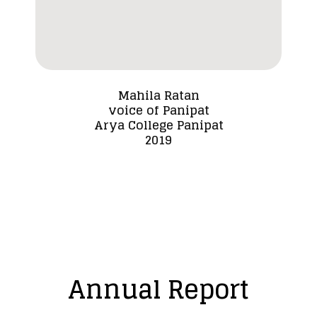
Mahila Ratan
voice of Panipat
Dada
Arya College Panipat
2019
Annual Report