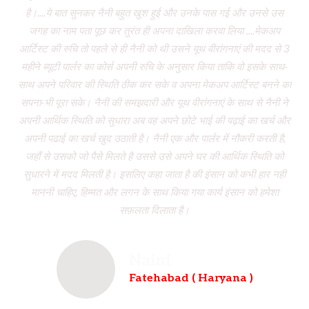
है।....ये बात सुनकर नैनी बहुत खुश हुई और उनके पास गई और उनसे उस
जगह का नाम पता पूछ कर तुरंत ही अपना दाखिला करवा लिया ....मेकअप
dr
आर्टिस्ट की रुचि तो पहले से ही नैनी को थी उसने यूथ वीरांगनाएं की मदद से 3
to
महीने ब्यूटी पार्लर का कोर्स अपनी रुचि के अनुसार किया ताकि वो इसके साथ-
f
साथ अपने परिवार की स्थिति ठीक कर सके व अपना मेकअप आर्टिस्ट बनने का
dau
सपना-भी पूरा सके। नैनी की समझदारी और यूथ वीरांगनाएं के साथ से नैनी ने
w
अपनी आर्थिक स्थिति को सुधारा अब वह अपने छोटे भाई की पढ़ाई का खर्च और
had
अपनी पढाई का खर्च खुद उठाती है। नैनी एक और पार्लर में नौकरी करती है,
wh
जहाँ से उसको जो पैसे मिलते है उससे उसे अपने घर की आर्थिक स्थिति को
ve
सुधारने में मदद मिलती है। इसलिए कहा जाता है की इंसान को कभी हार नही
br
माननी चाहिए, हिम्मत और लगन के साथ किया गया कार्य इंसान को हमेशा
b
सफ़लता दिलाता है।
Naini
Fatehabad ( Haryana )