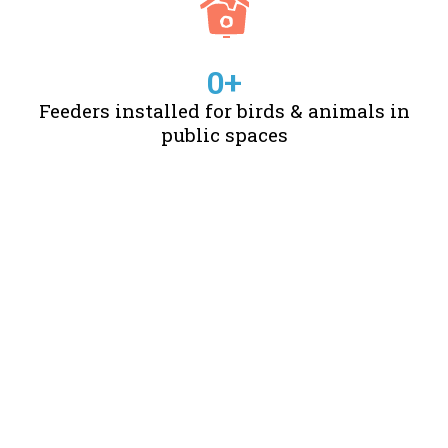
0
+
Feeders installed for birds & animals in
public spaces
STORIES OF CHANGE
CREATED BY US