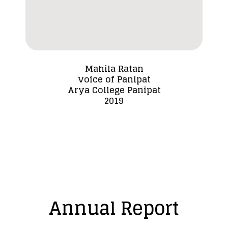
Mahila Ratan
voice of Panipat
Dada
Arya College Panipat
2019
Annual Report