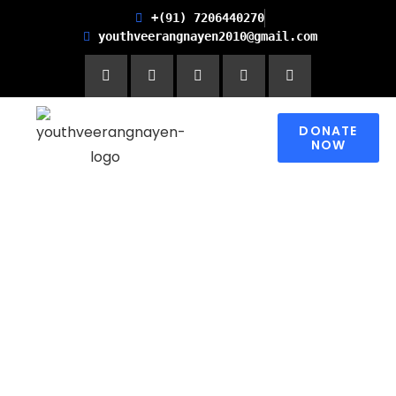
+(91) 7206440270
youthveerangnayen2010@gmail.com
DONATE
NOW
Empowering women for
Financial Freedom and
Promoting Health and
Literacy in Children
Please contribute to make a change in
someone’s world