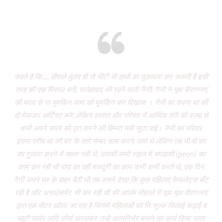
Eight years and there’s miles to go!
कहते है कि..... हौसले बुलंद हों तो चींटी भी हाथी का मुक़ाबला कर सकती है इसी
It
तरह की एक मिसाल बनी, फतेहाबाद की रहने वाली नैनी! नैनी ने यूथ वीरांगनाएं
of 
की मदद से ना मुमकिन काम को मुमकिन कर दिखाया । नैनी का सपना था की
Vi
वो मेकअप आर्टिस्ट बने! लेकिन हालात और परिवार मैं आर्थिक तंगी की वजह से
P
कभी अपने सपने को पूरा करने की हिम्मत नही जुटा पाई। नैनी का परिवार
wa
इतना गरीब था की घर के सारे मेम्बर काम करने जाते थे लेकिन तब भी वो घर
do
का गुजारा करने में सक्षम नही थे, उसकी मम्मी स्कूल में चपड़ासी (peon) का
fo
काम कर रही थी पापा का वहीं मजदूरी का काम कभी कभी करते थे, एक दिन
नैनी अपने घर के बाहर बैठी थी तब उसने देखा कि कुछ महिलाएं पेम्फलेट्स बाँट
“ग
रही है और अनाउंसमेंट भी कर रही थी की आपके मोहल्ले में यूथ यूथ वीरांगनाएं
द्वारा एक सैंटर खोला जा रहा है जिसमें महिलाओं को निःशुल्क सिलाई कढ़ाई व
(
ब्यूटी पार्लर आदि कोर्स करवाकर उन्हें आत्मनिर्भर बनाने का कार्य किया जाता
‘Mo