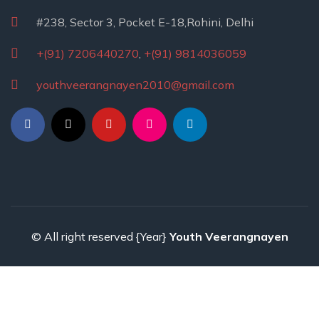
#238, Sector 3, Pocket E-18,Rohini, Delhi
+(91) 7206440270
,
+(91) 9814036059
youthveerangnayen2010@gmail.com
© All right reserved
{Year}
Youth Veerangnayen