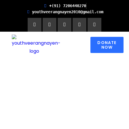
+(91) 7206440270
youthveerangnayen2010@gmail.com
DONATE
NOW
Empowering women for
Financial Freedom and
Promoting Health and
Literacy in Children
Please contribute to make a change in
someone’s world