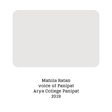
Mahila Ratan
voice of Panipat
Dada
Arya College Panipat
2019