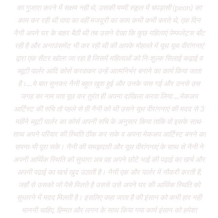
का गुजारा करने में सक्षम नही थे, उसकी मम्मी स्कूल में चपड़ासी (peon) का
fo
काम कर रही थी पापा का वहीं मजदूरी का काम कभी कभी करते थे, एक दिन
नैनी अपने घर के बाहर बैठी थी तब उसने देखा कि कुछ महिलाएं पेम्फलेट्स बाँट
“ग
रही है और अनाउंसमेंट भी कर रही थी की आपके मोहल्ले में यूथ यूथ वीरांगनाएं
द्वारा एक सैंटर खोला जा रहा है जिसमें महिलाओं को निःशुल्क सिलाई कढ़ाई व
(
ब्यूटी पार्लर आदि कोर्स करवाकर उन्हें आत्मनिर्भर बनाने का कार्य किया जाता
‘Mo
है।....ये बात सुनकर नैनी बहुत खुश हुई और उनके पास गई और उनसे उस
जगह का नाम पता पूछ कर तुरंत ही अपना दाखिला करवा लिया ....मेकअप
dr
आर्टिस्ट की रुचि तो पहले से ही नैनी को थी उसने यूथ वीरांगनाएं की मदद से 3
to
महीने ब्यूटी पार्लर का कोर्स अपनी रुचि के अनुसार किया ताकि वो इसके साथ-
f
साथ अपने परिवार की स्थिति ठीक कर सके व अपना मेकअप आर्टिस्ट बनने का
dau
सपना-भी पूरा सके। नैनी की समझदारी और यूथ वीरांगनाएं के साथ से नैनी ने
w
अपनी आर्थिक स्थिति को सुधारा अब वह अपने छोटे भाई की पढ़ाई का खर्च और
had
अपनी पढाई का खर्च खुद उठाती है। नैनी एक और पार्लर में नौकरी करती है,
wh
जहाँ से उसको जो पैसे मिलते है उससे उसे अपने घर की आर्थिक स्थिति को
ve
सुधारने में मदद मिलती है। इसलिए कहा जाता है की इंसान को कभी हार नही
br
माननी चाहिए, हिम्मत और लगन के साथ किया गया कार्य इंसान को हमेशा
b