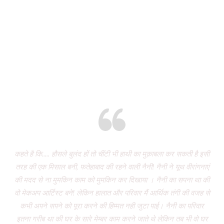
STORIES OF CHANGE
CREATED BY US
Eight years and there’s miles to go!
कहते है कि..... हौसले बुलंद हों तो चींटी भी हाथी का मुक़ाबला कर सकती है इसी
It
तरह की एक मिसाल बनी, फतेहाबाद की रहने वाली नैनी! नैनी ने यूथ वीरांगनाएं
of 
की मदद से ना मुमकिन काम को मुमकिन कर दिखाया । नैनी का सपना था की
Vi
वो मेकअप आर्टिस्ट बने! लेकिन हालात और परिवार मैं आर्थिक तंगी की वजह से
P
कभी अपने सपने को पूरा करने की हिम्मत नही जुटा पाई। नैनी का परिवार
wa
इतना गरीब था की घर के सारे मेम्बर काम करने जाते थे लेकिन तब भी वो घर
do