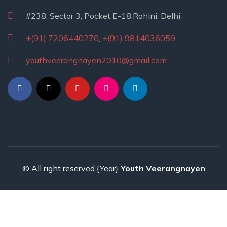
#238, Sector 3, Pocket E-18,Rohini, Delhi
+(91) 7206440270
,
+(91) 9814036059
youthveerangnayen2010@gmail.com
© All right reserved
{Year}
Youth Veerangnayen