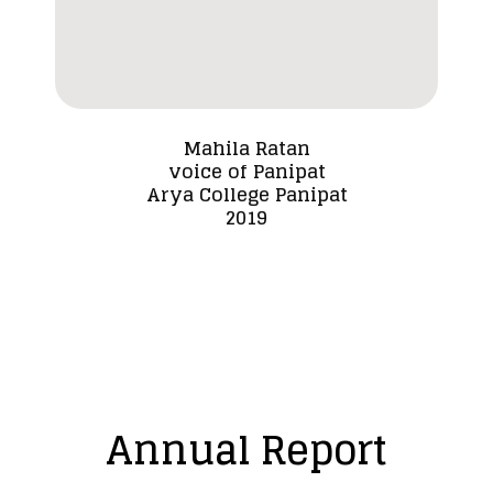
Mahila Ratan
voice of Panipat
Dada
Arya College Panipat
2019
Annual Report