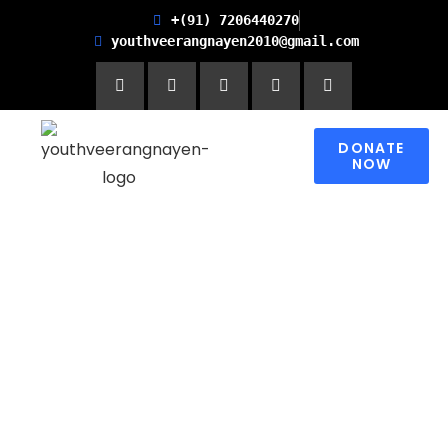
+(91) 7206440270
youthveerangnayen2010@gmail.com
DONATE
NOW
Empowering women for
Financial Freedom and
Promoting Health and
Literacy in Children
Please contribute to make a change in
someone’s world