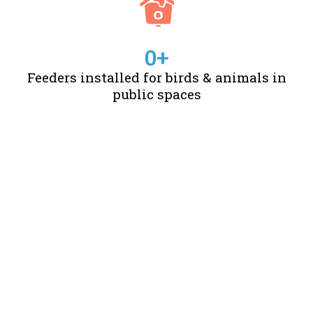
0
+
Feeders installed for birds & animals in
public spaces
STORIES OF CHANGE
CREATED BY US