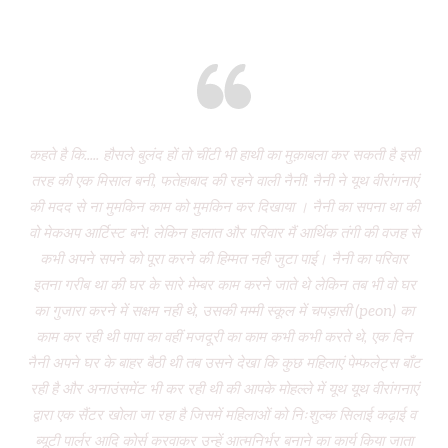
Eight years and there’s miles to go!
कहते है कि..... हौसले बुलंद हों तो चींटी भी हाथी का मुक़ाबला कर सकती है इसी
It
तरह की एक मिसाल बनी, फतेहाबाद की रहने वाली नैनी! नैनी ने यूथ वीरांगनाएं
of 
की मदद से ना मुमकिन काम को मुमकिन कर दिखाया । नैनी का सपना था की
Vi
वो मेकअप आर्टिस्ट बने! लेकिन हालात और परिवार मैं आर्थिक तंगी की वजह से
P
कभी अपने सपने को पूरा करने की हिम्मत नही जुटा पाई। नैनी का परिवार
wa
इतना गरीब था की घर के सारे मेम्बर काम करने जाते थे लेकिन तब भी वो घर
do
का गुजारा करने में सक्षम नही थे, उसकी मम्मी स्कूल में चपड़ासी (peon) का
fo
काम कर रही थी पापा का वहीं मजदूरी का काम कभी कभी करते थे, एक दिन
नैनी अपने घर के बाहर बैठी थी तब उसने देखा कि कुछ महिलाएं पेम्फलेट्स बाँट
“ग
रही है और अनाउंसमेंट भी कर रही थी की आपके मोहल्ले में यूथ यूथ वीरांगनाएं
द्वारा एक सैंटर खोला जा रहा है जिसमें महिलाओं को निःशुल्क सिलाई कढ़ाई व
(
ब्यूटी पार्लर आदि कोर्स करवाकर उन्हें आत्मनिर्भर बनाने का कार्य किया जाता
‘Mo