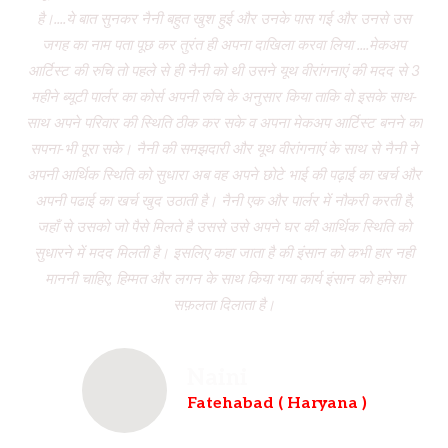
है।....ये बात सुनकर नैनी बहुत खुश हुई और उनके पास गई और उनसे उस
जगह का नाम पता पूछ कर तुरंत ही अपना दाखिला करवा लिया ....मेकअप
dr
आर्टिस्ट की रुचि तो पहले से ही नैनी को थी उसने यूथ वीरांगनाएं की मदद से 3
to
महीने ब्यूटी पार्लर का कोर्स अपनी रुचि के अनुसार किया ताकि वो इसके साथ-
f
साथ अपने परिवार की स्थिति ठीक कर सके व अपना मेकअप आर्टिस्ट बनने का
dau
सपना-भी पूरा सके। नैनी की समझदारी और यूथ वीरांगनाएं के साथ से नैनी ने
w
अपनी आर्थिक स्थिति को सुधारा अब वह अपने छोटे भाई की पढ़ाई का खर्च और
had
अपनी पढाई का खर्च खुद उठाती है। नैनी एक और पार्लर में नौकरी करती है,
wh
जहाँ से उसको जो पैसे मिलते है उससे उसे अपने घर की आर्थिक स्थिति को
ve
सुधारने में मदद मिलती है। इसलिए कहा जाता है की इंसान को कभी हार नही
br
माननी चाहिए, हिम्मत और लगन के साथ किया गया कार्य इंसान को हमेशा
b
सफ़लता दिलाता है।
Naini
Fatehabad ( Haryana )