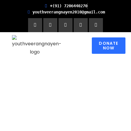
+(91) 7206440270
youthveerangnayen2010@gmail.com
DONATE
NOW
Empowering women for
Financial Freedom and
Promoting Health and
Literacy in Children
Please contribute to make a change in
someone’s world