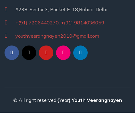
#238, Sector 3, Pocket E-18,Rohini, Delhi
+(91) 7206440270
,
+(91) 9814036059
youthveerangnayen2010@gmail.com
© All right reserved
{Year}
Youth Veerangnayen