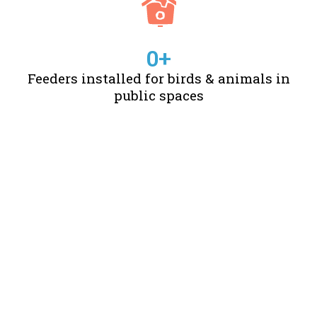
0
+
Feeders installed for birds & animals in
public spaces
STORIES OF CHANGE
CREATED BY US