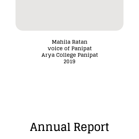
Mahila Ratan
voice of Panipat
Dada
Arya College Panipat
2019
Annual Report