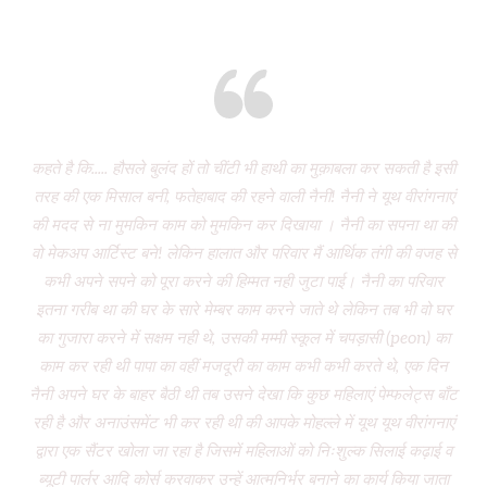
Eight years and there’s miles to go!
कहते है कि..... हौसले बुलंद हों तो चींटी भी हाथी का मुक़ाबला कर सकती है इसी
It
तरह की एक मिसाल बनी, फतेहाबाद की रहने वाली नैनी! नैनी ने यूथ वीरांगनाएं
of 
की मदद से ना मुमकिन काम को मुमकिन कर दिखाया । नैनी का सपना था की
Vi
वो मेकअप आर्टिस्ट बने! लेकिन हालात और परिवार मैं आर्थिक तंगी की वजह से
P
कभी अपने सपने को पूरा करने की हिम्मत नही जुटा पाई। नैनी का परिवार
wa
इतना गरीब था की घर के सारे मेम्बर काम करने जाते थे लेकिन तब भी वो घर
do
का गुजारा करने में सक्षम नही थे, उसकी मम्मी स्कूल में चपड़ासी (peon) का
fo
काम कर रही थी पापा का वहीं मजदूरी का काम कभी कभी करते थे, एक दिन
नैनी अपने घर के बाहर बैठी थी तब उसने देखा कि कुछ महिलाएं पेम्फलेट्स बाँट
“ग
रही है और अनाउंसमेंट भी कर रही थी की आपके मोहल्ले में यूथ यूथ वीरांगनाएं
द्वारा एक सैंटर खोला जा रहा है जिसमें महिलाओं को निःशुल्क सिलाई कढ़ाई व
(
ब्यूटी पार्लर आदि कोर्स करवाकर उन्हें आत्मनिर्भर बनाने का कार्य किया जाता
‘Mo