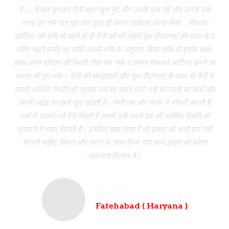
है।....ये बात सुनकर नैनी बहुत खुश हुई और उनके पास गई और उनसे उस
जगह का नाम पता पूछ कर तुरंत ही अपना दाखिला करवा लिया ....मेकअप
dr
आर्टिस्ट की रुचि तो पहले से ही नैनी को थी उसने यूथ वीरांगनाएं की मदद से 3
to
महीने ब्यूटी पार्लर का कोर्स अपनी रुचि के अनुसार किया ताकि वो इसके साथ-
f
साथ अपने परिवार की स्थिति ठीक कर सके व अपना मेकअप आर्टिस्ट बनने का
dau
सपना-भी पूरा सके। नैनी की समझदारी और यूथ वीरांगनाएं के साथ से नैनी ने
w
अपनी आर्थिक स्थिति को सुधारा अब वह अपने छोटे भाई की पढ़ाई का खर्च और
had
अपनी पढाई का खर्च खुद उठाती है। नैनी एक और पार्लर में नौकरी करती है,
wh
जहाँ से उसको जो पैसे मिलते है उससे उसे अपने घर की आर्थिक स्थिति को
ve
सुधारने में मदद मिलती है। इसलिए कहा जाता है की इंसान को कभी हार नही
br
माननी चाहिए, हिम्मत और लगन के साथ किया गया कार्य इंसान को हमेशा
b
सफ़लता दिलाता है।
Naini
Fatehabad ( Haryana )