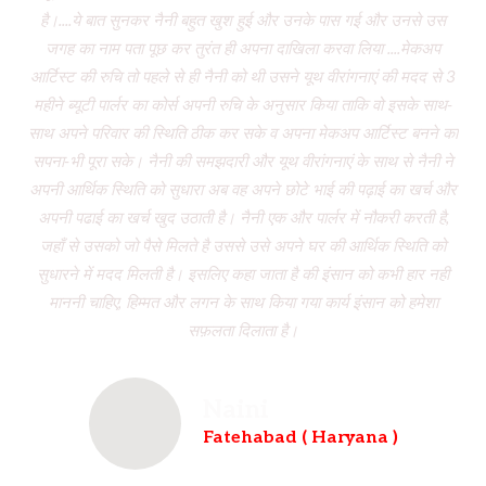
है।....ये बात सुनकर नैनी बहुत खुश हुई और उनके पास गई और उनसे उस
जगह का नाम पता पूछ कर तुरंत ही अपना दाखिला करवा लिया ....मेकअप
dr
आर्टिस्ट की रुचि तो पहले से ही नैनी को थी उसने यूथ वीरांगनाएं की मदद से 3
to
महीने ब्यूटी पार्लर का कोर्स अपनी रुचि के अनुसार किया ताकि वो इसके साथ-
f
साथ अपने परिवार की स्थिति ठीक कर सके व अपना मेकअप आर्टिस्ट बनने का
dau
सपना-भी पूरा सके। नैनी की समझदारी और यूथ वीरांगनाएं के साथ से नैनी ने
w
अपनी आर्थिक स्थिति को सुधारा अब वह अपने छोटे भाई की पढ़ाई का खर्च और
had
अपनी पढाई का खर्च खुद उठाती है। नैनी एक और पार्लर में नौकरी करती है,
wh
जहाँ से उसको जो पैसे मिलते है उससे उसे अपने घर की आर्थिक स्थिति को
ve
सुधारने में मदद मिलती है। इसलिए कहा जाता है की इंसान को कभी हार नही
br
माननी चाहिए, हिम्मत और लगन के साथ किया गया कार्य इंसान को हमेशा
b
सफ़लता दिलाता है।
Naini
Fatehabad ( Haryana )