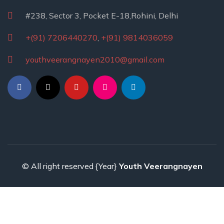
#238, Sector 3, Pocket E-18,Rohini, Delhi
+(91) 7206440270
,
+(91) 9814036059
youthveerangnayen2010@gmail.com
© All right reserved
{Year}
Youth Veerangnayen