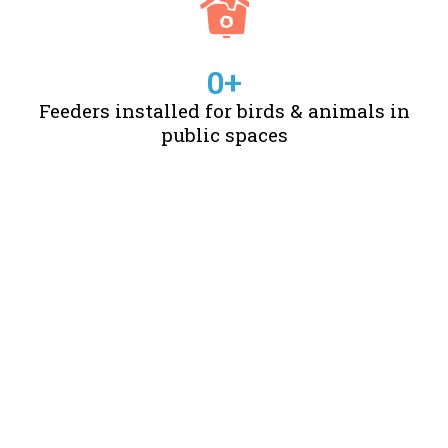
0
+
Feeders installed for birds & animals in
public spaces
STORIES OF CHANGE
CREATED BY US