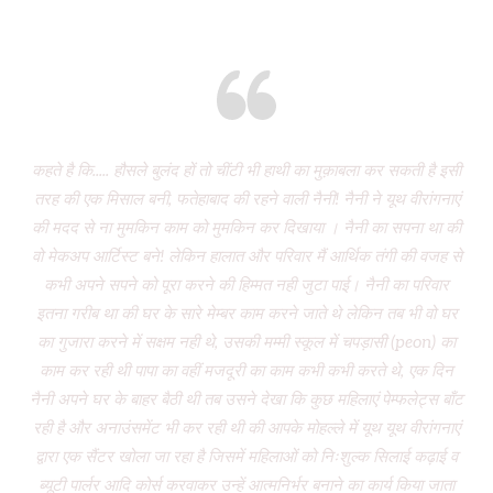
Eight years and there’s miles to go!
कहते है कि..... हौसले बुलंद हों तो चींटी भी हाथी का मुक़ाबला कर सकती है इसी
It
तरह की एक मिसाल बनी, फतेहाबाद की रहने वाली नैनी! नैनी ने यूथ वीरांगनाएं
of 
की मदद से ना मुमकिन काम को मुमकिन कर दिखाया । नैनी का सपना था की
Vi
वो मेकअप आर्टिस्ट बने! लेकिन हालात और परिवार मैं आर्थिक तंगी की वजह से
P
कभी अपने सपने को पूरा करने की हिम्मत नही जुटा पाई। नैनी का परिवार
wa
इतना गरीब था की घर के सारे मेम्बर काम करने जाते थे लेकिन तब भी वो घर
do
का गुजारा करने में सक्षम नही थे, उसकी मम्मी स्कूल में चपड़ासी (peon) का
fo
काम कर रही थी पापा का वहीं मजदूरी का काम कभी कभी करते थे, एक दिन
नैनी अपने घर के बाहर बैठी थी तब उसने देखा कि कुछ महिलाएं पेम्फलेट्स बाँट
“ग
रही है और अनाउंसमेंट भी कर रही थी की आपके मोहल्ले में यूथ यूथ वीरांगनाएं
द्वारा एक सैंटर खोला जा रहा है जिसमें महिलाओं को निःशुल्क सिलाई कढ़ाई व
(
ब्यूटी पार्लर आदि कोर्स करवाकर उन्हें आत्मनिर्भर बनाने का कार्य किया जाता
‘Mo