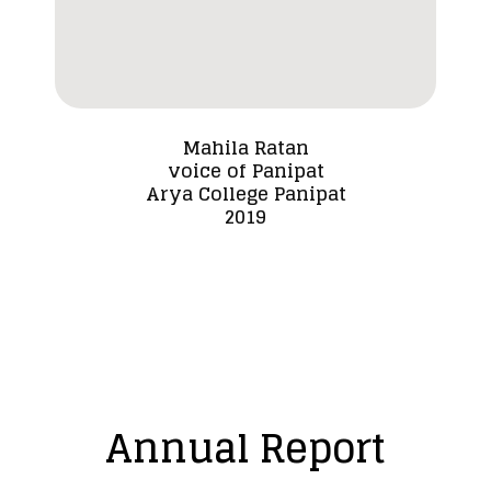
Mahila Ratan
voice of Panipat
Dada
Arya College Panipat
2019
Annual Report