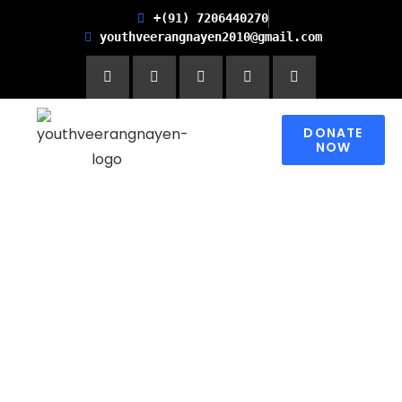
+(91) 7206440270
youthveerangnayen2010@gmail.com
DONATE
NOW
Empowering women for
Financial Freedom and
Promoting Health and
Literacy in Children
Please contribute to make a change in
someone’s world