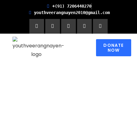
+(91) 7206440270
youthveerangnayen2010@gmail.com
DONATE
NOW
Empowering women for
Financial Freedom and
Promoting Health and
Literacy in Children
Please contribute to make a change in
someone’s world