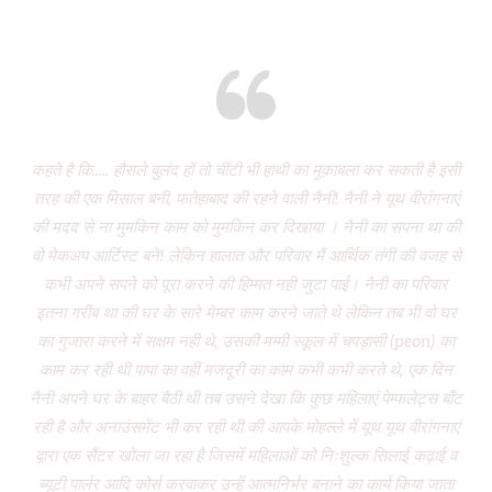
Eight years and there’s miles to go!
कहते है कि..... हौसले बुलंद हों तो चींटी भी हाथी का मुक़ाबला कर सकती है इसी
It
तरह की एक मिसाल बनी, फतेहाबाद की रहने वाली नैनी! नैनी ने यूथ वीरांगनाएं
of 
की मदद से ना मुमकिन काम को मुमकिन कर दिखाया । नैनी का सपना था की
Vi
वो मेकअप आर्टिस्ट बने! लेकिन हालात और परिवार मैं आर्थिक तंगी की वजह से
P
कभी अपने सपने को पूरा करने की हिम्मत नही जुटा पाई। नैनी का परिवार
wa
इतना गरीब था की घर के सारे मेम्बर काम करने जाते थे लेकिन तब भी वो घर
do
का गुजारा करने में सक्षम नही थे, उसकी मम्मी स्कूल में चपड़ासी (peon) का
fo
काम कर रही थी पापा का वहीं मजदूरी का काम कभी कभी करते थे, एक दिन
नैनी अपने घर के बाहर बैठी थी तब उसने देखा कि कुछ महिलाएं पेम्फलेट्स बाँट
“ग
रही है और अनाउंसमेंट भी कर रही थी की आपके मोहल्ले में यूथ यूथ वीरांगनाएं
द्वारा एक सैंटर खोला जा रहा है जिसमें महिलाओं को निःशुल्क सिलाई कढ़ाई व
(
ब्यूटी पार्लर आदि कोर्स करवाकर उन्हें आत्मनिर्भर बनाने का कार्य किया जाता
‘Mo