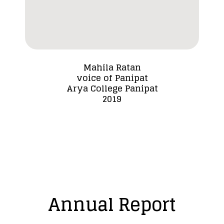
Mahila Ratan
voice of Panipat
Dada
Arya College Panipat
2019
Annual Report