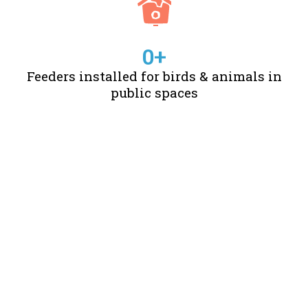
0
+
Feeders installed for birds & animals in
public spaces
STORIES OF CHANGE
CREATED BY US