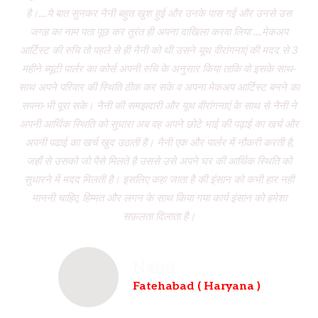
है।....ये बात सुनकर नैनी बहुत खुश हुई और उनके पास गई और उनसे उस
जगह का नाम पता पूछ कर तुरंत ही अपना दाखिला करवा लिया ....मेकअप
dr
आर्टिस्ट की रुचि तो पहले से ही नैनी को थी उसने यूथ वीरांगनाएं की मदद से 3
to
महीने ब्यूटी पार्लर का कोर्स अपनी रुचि के अनुसार किया ताकि वो इसके साथ-
f
साथ अपने परिवार की स्थिति ठीक कर सके व अपना मेकअप आर्टिस्ट बनने का
dau
सपना-भी पूरा सके। नैनी की समझदारी और यूथ वीरांगनाएं के साथ से नैनी ने
w
अपनी आर्थिक स्थिति को सुधारा अब वह अपने छोटे भाई की पढ़ाई का खर्च और
had
अपनी पढाई का खर्च खुद उठाती है। नैनी एक और पार्लर में नौकरी करती है,
wh
जहाँ से उसको जो पैसे मिलते है उससे उसे अपने घर की आर्थिक स्थिति को
ve
सुधारने में मदद मिलती है। इसलिए कहा जाता है की इंसान को कभी हार नही
br
माननी चाहिए, हिम्मत और लगन के साथ किया गया कार्य इंसान को हमेशा
b
सफ़लता दिलाता है।
Naini
Fatehabad ( Haryana )