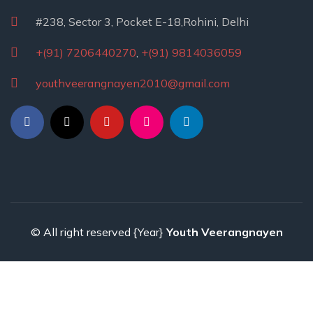
#238, Sector 3, Pocket E-18,Rohini, Delhi
+(91) 7206440270
,
+(91) 9814036059
youthveerangnayen2010@gmail.com
© All right reserved
{Year}
Youth Veerangnayen