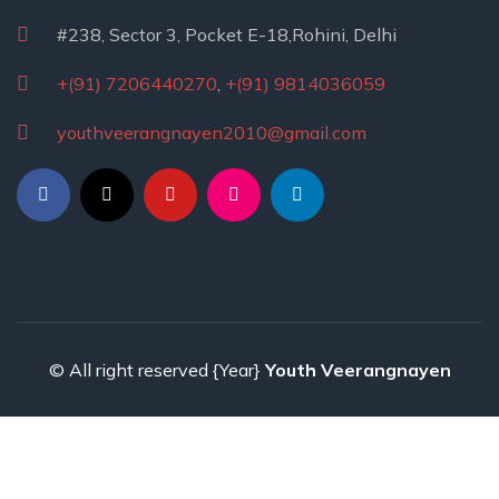
#238, Sector 3, Pocket E-18,Rohini, Delhi
+(91) 7206440270
,
+(91) 9814036059
youthveerangnayen2010@gmail.com
© All right reserved
{Year}
Youth Veerangnayen