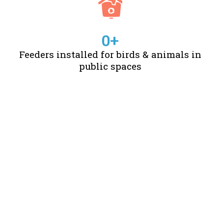
0
+
Feeders installed for birds & animals in
public spaces
STORIES OF CHANGE
CREATED BY US