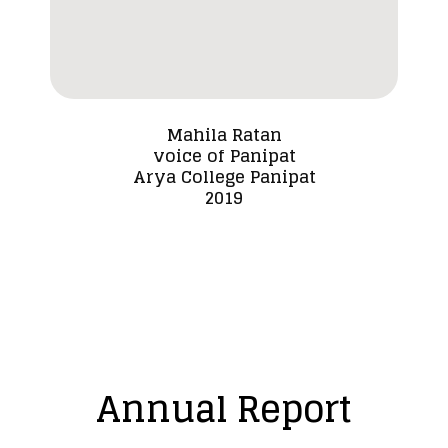
Mahila Ratan
voice of Panipat
Dada
Arya College Panipat
2019
Annual Report