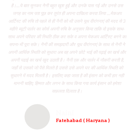
है।....ये बात सुनकर नैनी बहुत खुश हुई और उनके पास गई और उनसे उस
जगह का नाम पता पूछ कर तुरंत ही अपना दाखिला करवा लिया ....मेकअप
dr
आर्टिस्ट की रुचि तो पहले से ही नैनी को थी उसने यूथ वीरांगनाएं की मदद से 3
to
महीने ब्यूटी पार्लर का कोर्स अपनी रुचि के अनुसार किया ताकि वो इसके साथ-
f
साथ अपने परिवार की स्थिति ठीक कर सके व अपना मेकअप आर्टिस्ट बनने का
dau
सपना-भी पूरा सके। नैनी की समझदारी और यूथ वीरांगनाएं के साथ से नैनी ने
w
अपनी आर्थिक स्थिति को सुधारा अब वह अपने छोटे भाई की पढ़ाई का खर्च और
had
अपनी पढाई का खर्च खुद उठाती है। नैनी एक और पार्लर में नौकरी करती है,
wh
जहाँ से उसको जो पैसे मिलते है उससे उसे अपने घर की आर्थिक स्थिति को
ve
सुधारने में मदद मिलती है। इसलिए कहा जाता है की इंसान को कभी हार नही
br
माननी चाहिए, हिम्मत और लगन के साथ किया गया कार्य इंसान को हमेशा
b
सफ़लता दिलाता है।
Naini
Fatehabad ( Haryana )