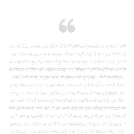
Eight years and there’s miles to go!
कहते है कि..... हौसले बुलंद हों तो चींटी भी हाथी का मुक़ाबला कर सकती है इसी
It
तरह की एक मिसाल बनी, फतेहाबाद की रहने वाली नैनी! नैनी ने यूथ वीरांगनाएं
of 
की मदद से ना मुमकिन काम को मुमकिन कर दिखाया । नैनी का सपना था की
Vi
वो मेकअप आर्टिस्ट बने! लेकिन हालात और परिवार मैं आर्थिक तंगी की वजह से
P
कभी अपने सपने को पूरा करने की हिम्मत नही जुटा पाई। नैनी का परिवार
wa
इतना गरीब था की घर के सारे मेम्बर काम करने जाते थे लेकिन तब भी वो घर
do
का गुजारा करने में सक्षम नही थे, उसकी मम्मी स्कूल में चपड़ासी (peon) का
fo
काम कर रही थी पापा का वहीं मजदूरी का काम कभी कभी करते थे, एक दिन
नैनी अपने घर के बाहर बैठी थी तब उसने देखा कि कुछ महिलाएं पेम्फलेट्स बाँट
“ग
रही है और अनाउंसमेंट भी कर रही थी की आपके मोहल्ले में यूथ यूथ वीरांगनाएं
द्वारा एक सैंटर खोला जा रहा है जिसमें महिलाओं को निःशुल्क सिलाई कढ़ाई व
(
ब्यूटी पार्लर आदि कोर्स करवाकर उन्हें आत्मनिर्भर बनाने का कार्य किया जाता
‘Mo