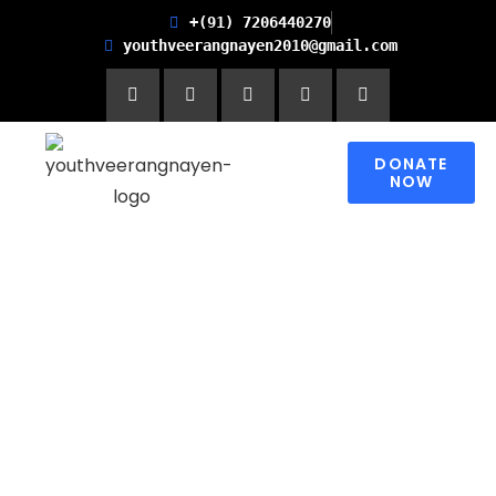
+(91) 7206440270
youthveerangnayen2010@gmail.com
DONATE
NOW
Empowering women for
Financial Freedom and
Promoting Health and
Literacy in Children
Please contribute to make a change in
someone’s world