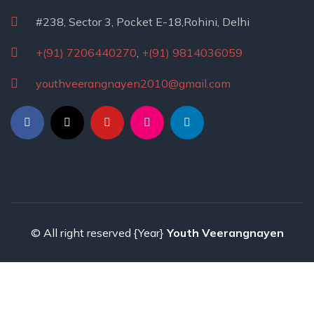
#238, Sector 3, Pocket E-18,Rohini, Delhi
+(91) 7206440270
,
+(91) 9814036059
youthveerangnayen2010@gmail.com
© All right reserved
{Year}
Youth Veerangnayen