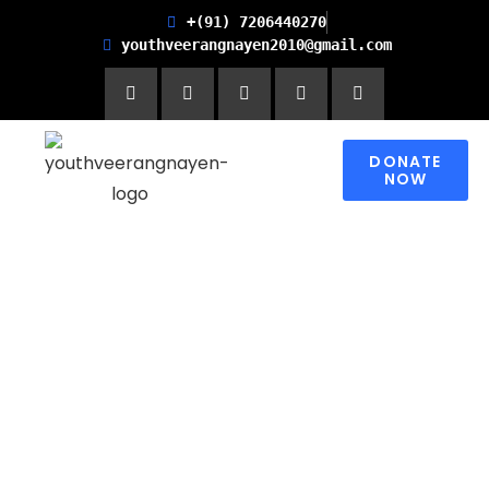
+(91) 7206440270
youthveerangnayen2010@gmail.com
DONATE
NOW
Empowering women for
Financial Freedom and
Promoting Health and
Literacy in Children
Please contribute to make a change in
someone’s world