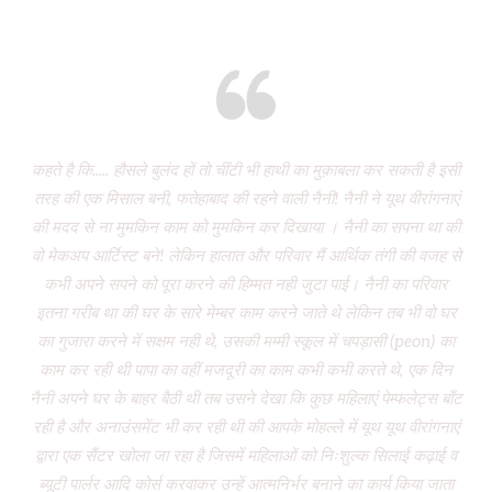
Eight years and there’s miles to go!
कहते है कि..... हौसले बुलंद हों तो चींटी भी हाथी का मुक़ाबला कर सकती है इसी
It
तरह की एक मिसाल बनी, फतेहाबाद की रहने वाली नैनी! नैनी ने यूथ वीरांगनाएं
of 
की मदद से ना मुमकिन काम को मुमकिन कर दिखाया । नैनी का सपना था की
Vi
वो मेकअप आर्टिस्ट बने! लेकिन हालात और परिवार मैं आर्थिक तंगी की वजह से
P
कभी अपने सपने को पूरा करने की हिम्मत नही जुटा पाई। नैनी का परिवार
wa
इतना गरीब था की घर के सारे मेम्बर काम करने जाते थे लेकिन तब भी वो घर
do
का गुजारा करने में सक्षम नही थे, उसकी मम्मी स्कूल में चपड़ासी (peon) का
fo
काम कर रही थी पापा का वहीं मजदूरी का काम कभी कभी करते थे, एक दिन
नैनी अपने घर के बाहर बैठी थी तब उसने देखा कि कुछ महिलाएं पेम्फलेट्स बाँट
“ग
रही है और अनाउंसमेंट भी कर रही थी की आपके मोहल्ले में यूथ यूथ वीरांगनाएं
द्वारा एक सैंटर खोला जा रहा है जिसमें महिलाओं को निःशुल्क सिलाई कढ़ाई व
(
ब्यूटी पार्लर आदि कोर्स करवाकर उन्हें आत्मनिर्भर बनाने का कार्य किया जाता
‘Mo