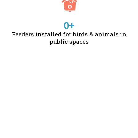
0
+
Feeders installed for birds & animals in
public spaces
STORIES OF CHANGE
CREATED BY US