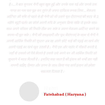
है।....ये बात सुनकर नैनी बहुत खुश हुई और उनके पास गई और उनसे उस
जगह का नाम पता पूछ कर तुरंत ही अपना दाखिला करवा लिया ....मेकअप
dr
आर्टिस्ट की रुचि तो पहले से ही नैनी को थी उसने यूथ वीरांगनाएं की मदद से 3
to
महीने ब्यूटी पार्लर का कोर्स अपनी रुचि के अनुसार किया ताकि वो इसके साथ-
f
साथ अपने परिवार की स्थिति ठीक कर सके व अपना मेकअप आर्टिस्ट बनने का
dau
सपना-भी पूरा सके। नैनी की समझदारी और यूथ वीरांगनाएं के साथ से नैनी ने
w
अपनी आर्थिक स्थिति को सुधारा अब वह अपने छोटे भाई की पढ़ाई का खर्च और
had
अपनी पढाई का खर्च खुद उठाती है। नैनी एक और पार्लर में नौकरी करती है,
wh
जहाँ से उसको जो पैसे मिलते है उससे उसे अपने घर की आर्थिक स्थिति को
ve
सुधारने में मदद मिलती है। इसलिए कहा जाता है की इंसान को कभी हार नही
br
माननी चाहिए, हिम्मत और लगन के साथ किया गया कार्य इंसान को हमेशा
b
सफ़लता दिलाता है।
Naini
Fatehabad ( Haryana )