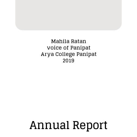
Mahila Ratan
voice of Panipat
Dada
Arya College Panipat
2019
Annual Report