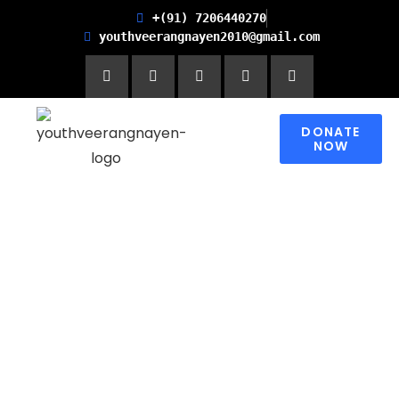
+(91) 7206440270
youthveerangnayen2010@gmail.com
DONATE
NOW
Empowering women for
Financial Freedom and
Promoting Health and
Literacy in Children
Please contribute to make a change in
someone’s world