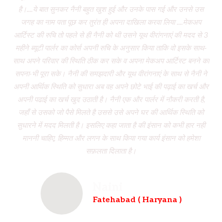
है।....ये बात सुनकर नैनी बहुत खुश हुई और उनके पास गई और उनसे उस
जगह का नाम पता पूछ कर तुरंत ही अपना दाखिला करवा लिया ....मेकअप
dr
आर्टिस्ट की रुचि तो पहले से ही नैनी को थी उसने यूथ वीरांगनाएं की मदद से 3
to
महीने ब्यूटी पार्लर का कोर्स अपनी रुचि के अनुसार किया ताकि वो इसके साथ-
f
साथ अपने परिवार की स्थिति ठीक कर सके व अपना मेकअप आर्टिस्ट बनने का
dau
सपना-भी पूरा सके। नैनी की समझदारी और यूथ वीरांगनाएं के साथ से नैनी ने
w
अपनी आर्थिक स्थिति को सुधारा अब वह अपने छोटे भाई की पढ़ाई का खर्च और
had
अपनी पढाई का खर्च खुद उठाती है। नैनी एक और पार्लर में नौकरी करती है,
wh
जहाँ से उसको जो पैसे मिलते है उससे उसे अपने घर की आर्थिक स्थिति को
ve
सुधारने में मदद मिलती है। इसलिए कहा जाता है की इंसान को कभी हार नही
br
माननी चाहिए, हिम्मत और लगन के साथ किया गया कार्य इंसान को हमेशा
b
सफ़लता दिलाता है।
Naini
Fatehabad ( Haryana )