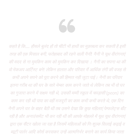
Eight years and there’s miles to go!
कहते है कि..... हौसले बुलंद हों तो चींटी भी हाथी का मुक़ाबला कर सकती है इसी
It
तरह की एक मिसाल बनी, फतेहाबाद की रहने वाली नैनी! नैनी ने यूथ वीरांगनाएं
of 
की मदद से ना मुमकिन काम को मुमकिन कर दिखाया । नैनी का सपना था की
Vi
वो मेकअप आर्टिस्ट बने! लेकिन हालात और परिवार मैं आर्थिक तंगी की वजह से
P
कभी अपने सपने को पूरा करने की हिम्मत नही जुटा पाई। नैनी का परिवार
wa
इतना गरीब था की घर के सारे मेम्बर काम करने जाते थे लेकिन तब भी वो घर
do
का गुजारा करने में सक्षम नही थे, उसकी मम्मी स्कूल में चपड़ासी (peon) का
fo
काम कर रही थी पापा का वहीं मजदूरी का काम कभी कभी करते थे, एक दिन
नैनी अपने घर के बाहर बैठी थी तब उसने देखा कि कुछ महिलाएं पेम्फलेट्स बाँट
“ग
रही है और अनाउंसमेंट भी कर रही थी की आपके मोहल्ले में यूथ यूथ वीरांगनाएं
द्वारा एक सैंटर खोला जा रहा है जिसमें महिलाओं को निःशुल्क सिलाई कढ़ाई व
(
ब्यूटी पार्लर आदि कोर्स करवाकर उन्हें आत्मनिर्भर बनाने का कार्य किया जाता
‘Mo