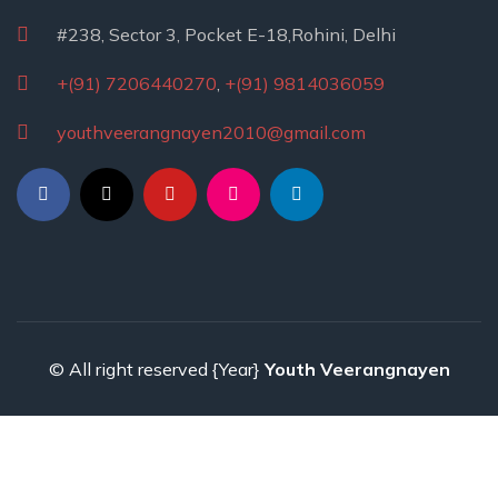
#238, Sector 3, Pocket E-18,Rohini, Delhi
+(91) 7206440270
,
+(91) 9814036059
youthveerangnayen2010@gmail.com
© All right reserved
{Year}
Youth Veerangnayen