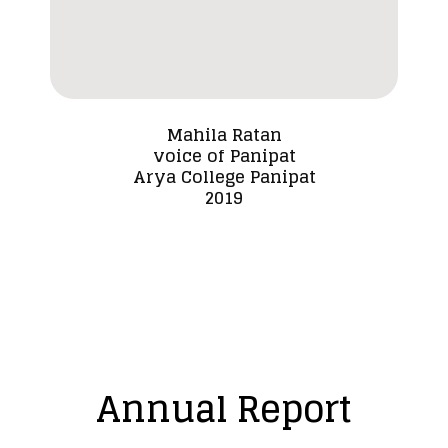
Mahila Ratan
voice of Panipat
Dada
Arya College Panipat
2019
Annual Report